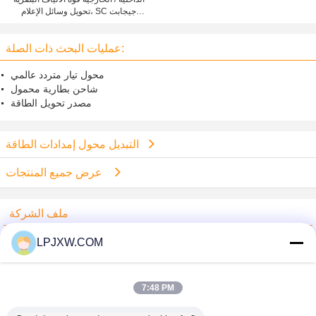
تحويل وسائل الإعلام، SC جيجابت
إيثرنت تحويل وسائل الإعلام
عمليات البحث ذات الصلة:
محول تيار متردد عالمي
شاحن بطارية محمول
مصدر تحويل الطاقة
التبديل محول إمدادات الطاقة
عرض جميع المنتجات
ملف الشركة
Shenzhen Power Adapter Co.,Ltd.
LPJXW.COM
ﺎﻠﺘﺤﻘﻗ ﺎﻠﻣﻭﺭﺩﻮﻧ
Trust Seal
Verified Suplier
7:48 PM