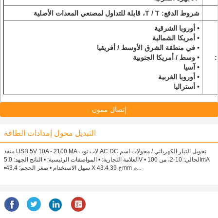
شروط الدفع: T / T، قابلة للتداول لمصنعي المعدات الأصلية
• أوروبا الشرقية
• أمريكا الشمالية
• في منطقة الشرق الأوسط / أفريقيا
:
• وسط / أمريكا الجنوبية
• آسيا
• أوروبا الغربية
• أستراليا
إتصال ممون
التبديل محول إمدادات الطاقة
منفذ USB 5V 10A - 2100 MA لاب توب AC DC تحويل التيار الكهربائي / محولات اسم
العلامة التجارية: • المواصفات الرئيسية: • الناتج الجهد: 5.0V • الحالي: 10-2، من 100mA
•سهل الاستخدام • صغر الحجم: 43.4 X 43.4 خ 39mm م...