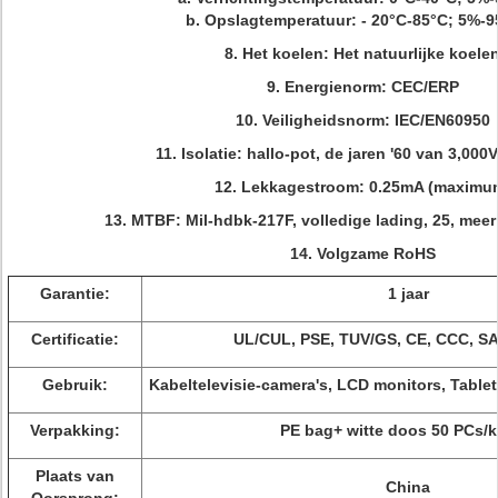
b.
Opslagtemperatuur: - 20°C-85°C; 5%-
8.
Het koelen: Het natuurlijke koele
9.
Energienorm: CEC/ERP
10.
Veiligheidsnorm: IEC/EN60950
11.
Isolatie: hallo-pot, de jaren '60 van 3,00
12.
Lekkagestroom: 0.25mA (maximu
13.
MTBF: Mil-hdbk-217F, volledige lading, 25, meer
14.
Volgzame RoHS
Garantie:
1 jaar
Certificatie:
UL/CUL, PSE, TUV/GS, CE, CCC, S
Gebruik:
Kabeltelevisie-camera's, LCD monitors, Table
Verpakking:
PE bag+ witte doos 50 PCs/k
Plaats van
China