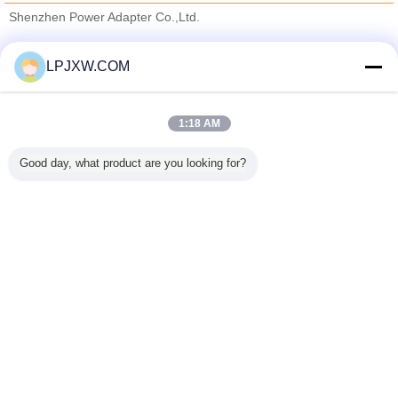
Shenzhen Power Adapter Co.,Ltd.
Verified Leveranciers
LPJXW.COM
Trust Seal
Verified Suplier
1:18 AM
Thuis
Good day, what product are you looking for?
Alle producten
Ongeveer ons
Contacteer ons
Vraag een offerte aan
Veranderingstaal