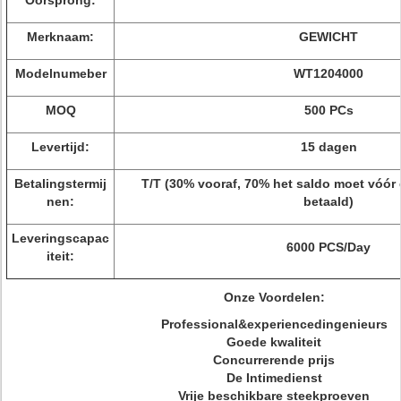
Oorsprong:
Merknaam:
GEWICHT
Modelnumeber
WT1204000
MOQ
500 PCs
Levertijd:
15 dagen
Betalingstermij
T/T (30% vooraf, 70% het saldo moet vóór
nen:
betaald)
Leveringscapac
6000 PCS/Day
iteit:
Onze Voordelen:
Professional&experiencedingenieurs
Goede kwaliteit
Concurrerende prijs
De Intimedienst
Vrije beschikbare steekproeven