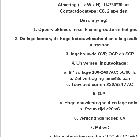
Afmeting (L x W x H):
114*50*30mm
Contactdoostype: C8, 2 spelden
Beschrijving:
1.
Oppervlaktecosiness, kleine grootte en het ge
2.
De lage kosten, de hoge betrouwbaarheid en alle geval
ultrasoon
3.
Ingebouwde OVP, OCP en SCP
4.
Universeel inputvoltage:
a.
I/P voltage 100-240VAC; 50/60Hz
b.
Zet vertraging time≤3s aan
c.
Toevloed current≤30A/24V AC
5. O/P:
a.
Hoge nauwkeurigheid en lage noi
b.
Steun tijd ≥20mS
6.
Verrichtingsmodel: Cv
7.
Milieu:
a.
Verrichtingstemperatuur: 0°C-40°C; 5