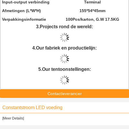
Input-output verbinding
Terminal
Afmetingen (L*W*H)
155*54*45mm
Verpakkingsinformatie
100Pcs/karton, G.W 17.5KG
3.Projects
rond de wereld:
4.Our fabriek en productielijn:
5.Our tentoonstellingen:
Contactleverancier
Constantstroom LED voeding
[Meer Details]