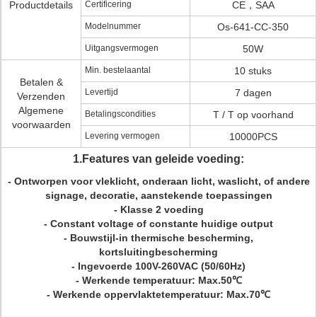
Productdetails
Certificering
CE，SAA
Modelnummer
Os-641-CC-350
Uitgangsvermogen
50W
Min. bestelaantal
10 stuks
Betalen &
Levertijd
7 dagen
Verzenden
Algemene
Betalingscondities
T / T op voorhand
voorwaarden
Levering vermogen
10000PCS
1.Features van geleide voeding:
- Ontworpen voor vleklicht, onderaan licht, waslicht, of andere
signage, decoratie, aanstekende toepassingen
- Klasse 2 voeding
- Constant voltage of constante huidige output
- Bouwstijl-in thermische bescherming,
kortsluitingbescherming
- Ingevoerde 100V-260VAC (50/60Hz)
- Werkende temperatuur: Max.50℃
- Werkende oppervlaktetemperatuur: Max.70℃