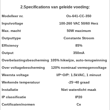
2.Specifications van geleide voeding:
Modelleer nr.
Os-641-CC-350
Inputvoltage
100-260 VAC 50/60 Herz
Max. macht
50W maximum
Outputtype
Constante Stroom
Efficiency
85%
Output
350mA
Overbelastingsbescherming
105% hikwijze, auto-terugwinning
Over voltagebescherming
120% nominaal vermogenvoltage
Weersta voltage
I/P~O/P: 1.5kVAC, 1 minuut
Werkende temperatuur
-25~40 graad
Installatie
Niet waterdicht maak
IP classificatie
IP20
Certificaten/normen
Ce