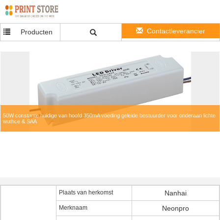
Contactleverancier
Producten
50W constante huidige van hoofd 350mA voeding geleide bestuurder voor onderaan lichte
wuthce & SAA
Plaats van herkomst
Nanhai
Merknaam
Neonpro