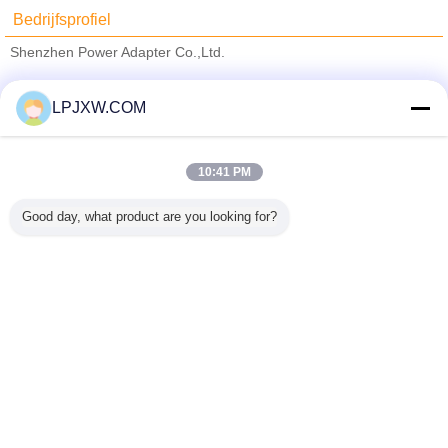
Bedrijfsprofiel
Shenzhen Power Adapter Co.,Ltd.
Verified Leveranciers
LPJXW.COM
Trust Seal
Verified Suplier
10:41 PM
Thuis
Good day, what product are you looking for?
Alle producten
Ongeveer ons
Contacteer ons
Vraag een offerte aan
Veranderingstaal