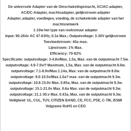
De universele Adapter van de Omschakelingsmacht, AC/AC-adapter,
AC/DC-Adapter, machtsadapter, gelijkstroom-adapter
Adapter, adapter, voedingen, voeding, de schakelende adapter van het
machtsnetwerk
1-10w het type van reeksmuur adapter
Input: 90-264v AC 47-63Hz, 0.3a Max.; Outputvoltage: 3-30V gelijkstroom
Toevloedstroom: 40a max.
Lijnstroom: 1% Max.
Efficiency: 70-82%
Specificatie: outputvoltage: 3-4.8v/Max. 1.5a, Max. van de outputmacht 7.5w.
outputvoltage: 4.9-7.0v/? Maximum, 1.5a, Max. van de outputmacht 8.0w.
outputvoltage: 7.1-8.9v/Max.1.14a, Max. van de outputmacht 8.0w.
outputvoltage: 9.0-10.5v/Max.1.0a? max. van de outputmacht 9.3w.
outputvoltage: 10.6-15.0v Max. 0.85a, Max. van de outputmacht 9.3w.
outputvoltage: 15.1-21.0v Max. 0.6a Max. van de outputmacht 9.3w.
outputvoltage: 21.1-30.v Max. 0.43a, Max. van de outputmacht 9.3w.
Veiligheid: UL, CUL, TUV, CITIZEN BAND, CE, FCC, PSE, C-TIK, BSMI
Volgzame RoHS en CEG