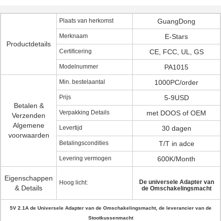
Plaats van herkomst
GuangDong
Merknaam
E-Stars
Productdetails
Certificering
CE, FCC, UL, GS
Modelnummer
PA1015
Min. bestelaantal
1000PC/order
Prijs
5-9USD
Betalen &
Verpakking Details
met DOOS of OEM
Verzenden
Algemene
Levertijd
30 dagen
voorwaarden
Betalingscondities
T/T in adce
Levering vermogen
600K/Month
Eigenschappen
De universele Adapter van
Hoog licht:
& Details
de Omschakelingsmacht
5V 2.1A de Universele Adapter van de Omschakelingsmacht, de leverancier van de
Stootkussenmacht