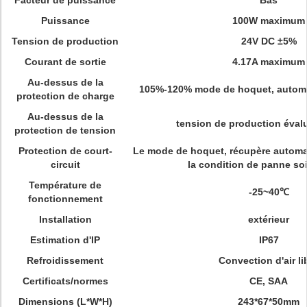
Facteur de puissance
Bas
Puissance
100W maximum
Tension de production
24V DC ±5%
Courant de sortie
4.17A maximum
Au-dessus de la
105%-120% mode de hoquet, automa
protection de charge
Au-dessus de la
tension de production éval
protection de tension
Protection de court-
Le mode de hoquet, récupère autom
circuit
la condition de panne soi
Température de
-25~40℃
fonctionnement
Installation
extérieur
Estimation d'IP
IP67
Refroidissement
Convection d'air li
Certificats/normes
CE, SAA
Dimensions (L*W*H)
243*67*50mm