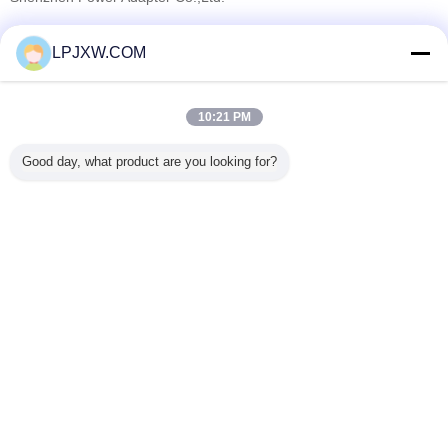
Fournisseurs vérifié
LPJXW.COM
Trust Seal
Verified Suplier
10:21 PM
Accueil
Good day, what product are you looking for?
Tous les produits
Au sujet de nous
Contactez-nous
Demande de soumission
Changez la langue
Plein site