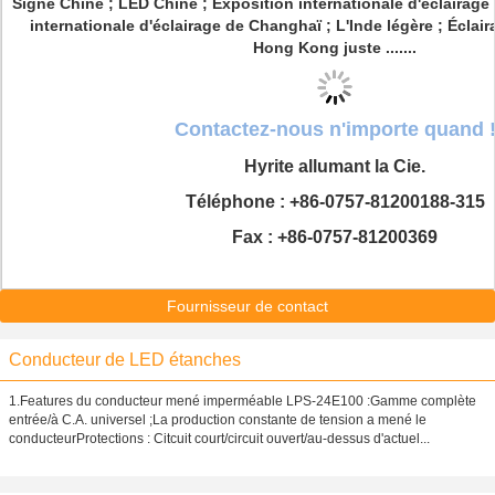
Signe Chine ; LED Chine ; Exposition internationale d'éclairag
internationale d'éclairage de Changhaï ; L'Inde légère ; Éclair
Hong Kong juste .......
Contactez-nous n'importe quand 
Hyrite allumant la Cie.
Téléphone : +86-0757-81200188-315
Fax : +86-0757-81200369
Fournisseur de contact
Conducteur de LED étanches
1.Features du conducteur mené imperméable LPS-24E100 :Gamme complète
entrée/à C.A. universel ;La production constante de tension a mené le
conducteurProtections : Citcuit court/circuit ouvert/au-dessus d'actuel...