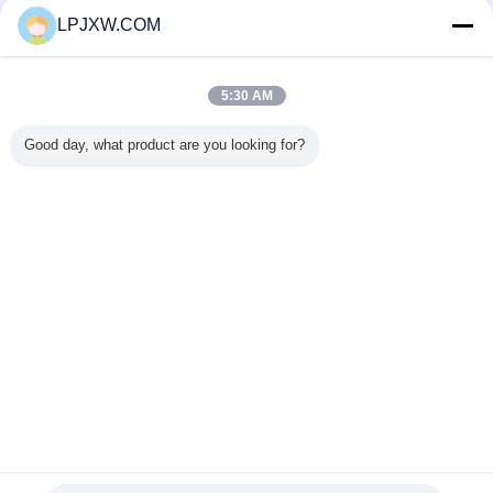
Verified προμηθευτές
LPJXW.COM
Trust Seal
Verified Suplier
5:30 AM
Σπίτι
Good day, what product are you looking for?
Όλα τα Προϊόντα
Περίπου εμείς
επαφή
Αίτηση κράτησης
Γλώσσα αλλαγής
Πλήρης περιοχή
Copyright © 2014 - 2026 Shenzhen Power Adapter Co.,Ltd..