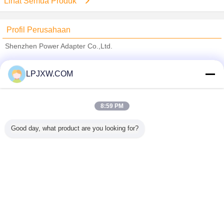
Lihat Semua Produk
Profil Perusahaan
Shenzhen Power Adapter Co.,Ltd.
Pemasok diverifikasi
LPJXW.COM
Trust Seal
Verified Suplier
8:59 PM
Rumah
Good day, what product are you looking for?
Semua produk
Tentang kita
Hubungi kami
Quote request suatu
Mengubah bahasa