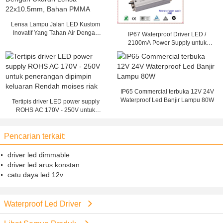
Lensa Lampu Jalan LED Kustom
Inovatif Yang Tahan Air Dengan
IP67 Waterproof Driver LED /
Ukuran Lensa 22x10.5mm, Bahan
2100mA Power Supply untuk
PMMA
Lampu jalan, Berukuran 152 x 68 x
38mm
IP65 Commercial terbuka 12V 24V
Waterproof Led Banjir Lampu 80W
Tertipis driver LED power supply
ROHS AC 170V - 250V untuk
penerangan dipimpin keluaran
Rendah moises riak
Pencarian terkait:
driver led dimmable
driver led arus konstan
catu daya led 12v
Waterproof Led Driver