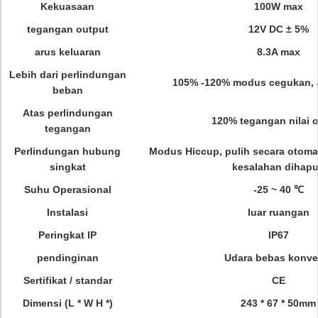
Kekuasaan
100W max
tegangan output
12V DC ± 5%
arus keluaran
8.3A max
Lebih dari perlindungan
105% -120% modus cegukan, 
beban
Atas perlindungan
120% tegangan nilai 
tegangan
Perlindungan hubung
Modus Hiccup, pulih secara otomat
singkat
kesalahan dihap
Suhu Operasional
-25 ~ 40 ℃
Instalasi
luar ruangan
Peringkat IP
IP67
pendinginan
Udara bebas konve
Sertifikat / standar
CE
Dimensi (L * W H *)
243 * 67 * 50mm