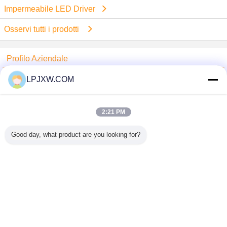
Impermeabile LED Driver
Osservi tutti i prodotti
Profilo Aziendale
Shenzhen Power Adapter Co.,Ltd.
LPJXW.COM
Fornitori Verified
Trust Seal
Verified Suplier
2:21 PM
Good day, what product are you looking for?
Casa
Tutti i prodotti
Circa noi
Contattaci
Richiedere un preventivo