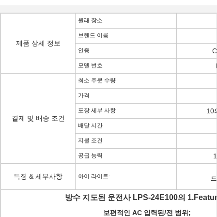
원래 장소
브랜드 이름
제품 상세 정보
인증
C
모델 번호
최소 주문 수량
가격
포장 세부 사항
10
결제 및 배송 조건
배달 시간
지불 조건
공급 능력
특징 & 세부사항
하이 라이트:
드
방수 지도된 운전사 LPS-24E100의 1.Featur
보편적인 AC 입력된/전 범위;