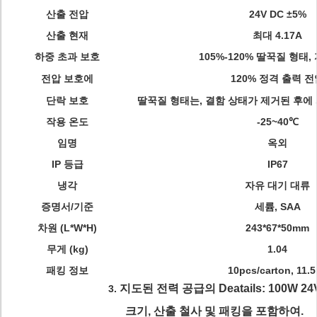
산출 전압
24V DC ±5%
산출 현재
최대 4.17A
하중 초과 보호
105%-120% 딸꾹질 형태,
전압 보호에
120% 정격 출력 전
단락 보호
딸꾹질 형태는, 결함 상태가 제거된 후
작용 온도
-25~40℃
임명
옥외
IP 등급
IP67
냉각
자유 대기 대류
증명서/기준
세륨, SAA
차원 (L*W*H)
243*67*50mm
무게 (kg)
1.04
패킹 정보
10pcs/carton, 11.
지도된 전력 공급의 Deatails: 100W 24
3.
크기, 산출 철사 및 패킹을 포함하여.