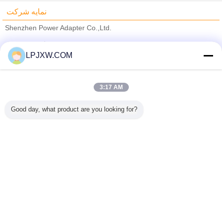
نمایه شرکت
Shenzhen Power Adapter Co.,Ltd.
تامین کنندگان تایید شده
LPJXW.COM
Trust Seal
Verified Suplier
3:17 AM
خانه
Good day, what product are you looking for?
همه محصولات
دربارهی ما
تماس با ما
درخواست نقل قول
تغییر زبان