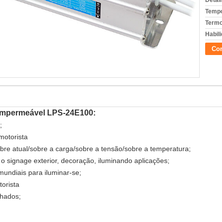
Detal
Tempo
Termo
Habili
Con
 impermeável LPS-24E100:
;
motorista
sobre atual/sobre a carga/sobre a tensão/sobre a temperatura;
o signage exterior, decoração, iluminando aplicações;
ndiais para iluminar-se;
orista
lhados;