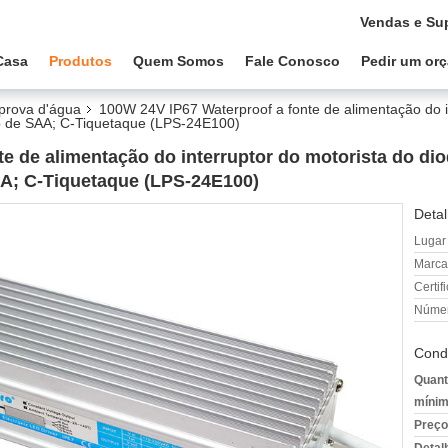
Vendas e Su
Casa
Produtos
Quem Somos
Fale Conosco
Pedir um or
prova d'água
100W 24V IP67 Waterproof a fonte de alimentação do i
p de SAA; C-Tiquetaque (LPS-24E100)
e de alimentação do interruptor do motorista do dio
A; C-Tiquetaque (LPS-24E100)
Detal
Lugar
Marca
Certif
Númer
Cond
Quant
mínim
Preço