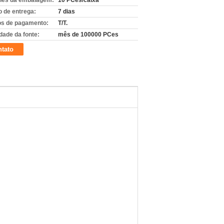
hes da embalagem:
10 PCes/caixa
 de entrega:
7 dias
s de pagamento:
T/T.
dade da fonte:
mês de 100000 PCes
tato