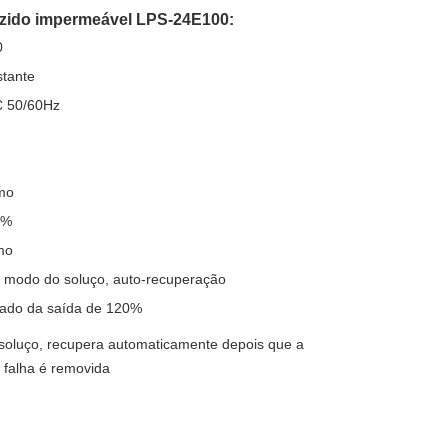
uzido impermeável LPS-24E100:
0
tante
 50/60Hz
mo
5%
mo
modo do soluço, auto-recuperação
iado da saída de 120%
oluço, recupera automaticamente depois que a
 falha é removida