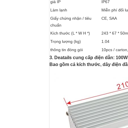
giá IP
IP67
Làm lạnh
Miễn phí đối l
Giấy chứng nhận / tiêu
CE, SAA
chuẩn
Kích thước (L * W H *)
243 * 67 * 50
Trọng lượng (kg)
1.04
thông tin đóng gói
10pcs / carton
3. Deatails cung cấp điện dẫn: 100
Bao gồm cả kích thước, dây điện đầu