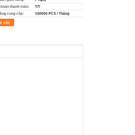
khoản thanh toán:
T/T
ăng cung cấp:
100000 PCS / Tháng
p xúc