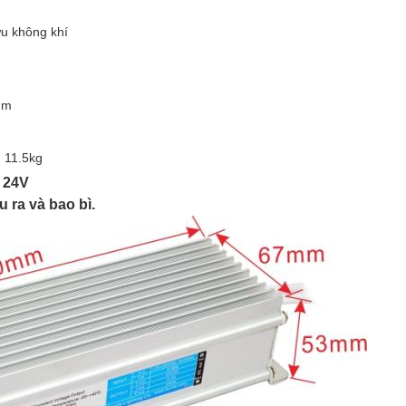
ưu không khí
mm
, 11.5kg
W 24V
 ra và bao bì.