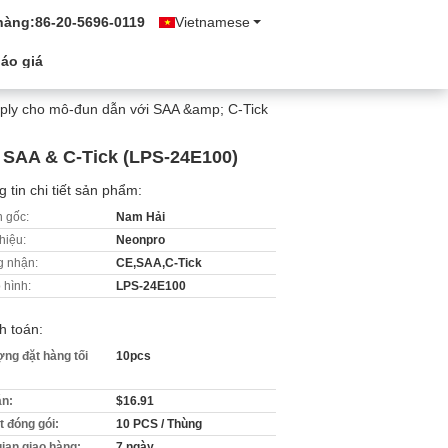
hàng:
86-20-5696-0119
Vietnamese
áo giá
ly cho mô-đun dẫn với SAA &amp; C-Tick
 SAA & C-Tick (LPS-24E100)
 tin chi tiết sản phẩm:
 gốc:
Nam Hải
hiệu:
Neonpro
 nhận:
CE,SAA,C-Tick
 hình:
LPS-24E100
h toán:
ợng đặt hàng tối
10pcs
án:
$16.91
ết đóng gói:
10 PCS / Thùng
gian giao hàng:
7 ngày