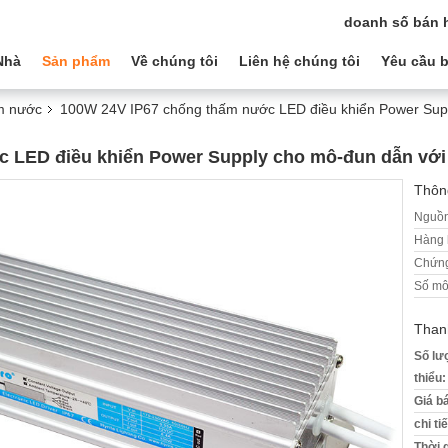
doanh số bán 
Nhà
Sản phẩm
Về chúng tôi
Liên hệ chúng tôi
Yêu cầu b
m nước
100W 24V IP67 chống thấm nước LED điều khiển Power Supp
 LED điều khiển Power Supply cho mô-đun dẫn với
Thông
Nguồn
Hàng 
Chứng
Số mô
Than
Số lư
thiểu:
Giá b
chi ti
Thời 