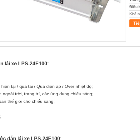
Điều 
Khả n
Tiế
n lái xe LPS-24E100:
iện tại / quá tải / Qua điện áp / Over nhiệt độ;
n ngoài trời, trang trí, các ứng dụng chiếu sáng;
oàn thế giới cho chiếu sáng;
;
ớc dẫn lái xe LPS-24E100: