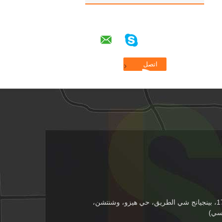
الطابق 4th، رقم 174، بينجيانج شي الطريق، حي هيزو، وشنتشن،
يسي)