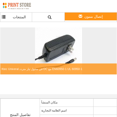
إتصال ممون
المنتجات
Ktec Univeral في محول تيار متردد DC مع EN60950-1 UL 60950-1
مكان المنشأ
اسم العلامة التجارية
تفاصيل المنتج