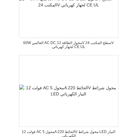
60W العالمي AC DC محول الطاقة 12V سطح المكتب 24V
لجهاز كهربائي CE UL
12 فولت AC محول 5A الحائط 220V محول شرائط LED التيار
الكهربائي