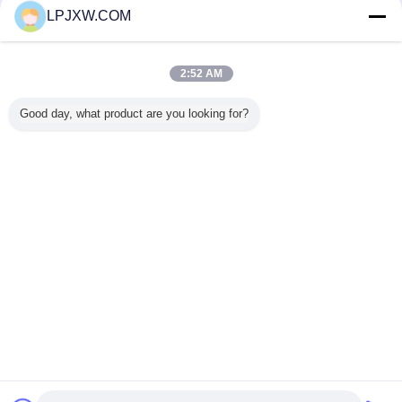
LPJXW.COM
ﺎﻠﺘﺤﻘﻗ ﺎﻠﻣﻭﺭﺩﻮﻧ
Trust Seal
Verified Suplier
2:52 AM
Good day, what product are you looking for?
منزل
جميع المنتجات
حول نا
اتصل بنا
طلب اقتباس
غير اللغة
الموقع الكامل