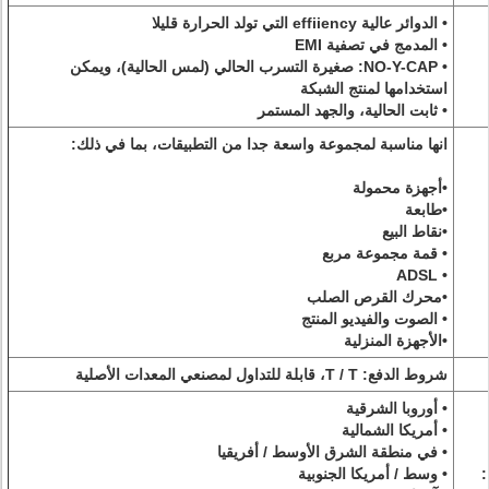
• الدوائر عالية effiiency التي تولد الحرارة قليلا
• المدمج في تصفية EMI
• NO-Y-CAP: صغيرة التسرب الحالي (لمس الحالية)، ويمكن
استخدامها لمنتج الشبكة
• ثابت الحالية، والجهد المستمر
انها مناسبة لمجموعة واسعة جدا من التطبيقات، بما في ذلك:
•أجهزة محمولة
•طابعة
•نقاط البيع
• قمة مجموعة مربع
• ADSL
•محرك القرص الصلب
• الصوت والفيديو المنتج
•الأجهزة المنزلية
شروط الدفع: T / T، قابلة للتداول لمصنعي المعدات الأصلية
• أوروبا الشرقية
• أمريكا الشمالية
• في منطقة الشرق الأوسط / أفريقيا
:
• وسط / أمريكا الجنوبية