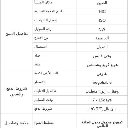
الصين
مكان المنشأ
HIC
اسم العلامة التجارية
ISO
إصدار الشهادات
5W
رقم الموديل
تفاصيل المنتج
العاصمة
نوع الانتاج
التبديل
استعمال
وفي قابس
صلة
هونغ كونغ وشنتشن
منفذ
تفاوض
الحد الأدنى لكمية
negotiable
الأسعار
شروط الدفع
وفقا ل زبون متطلب
تفاصيل التغليف
والشحن
7 - 15days
وقت التسليم
L/C T/T, باي بال
شروط الدفع
كمبيوتر محمول محول الطاقة
تسليط الضوء:
ملامح وتفاصيل
العالمي