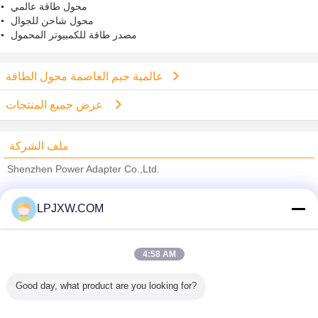
محول طاقة عالمي
محول شاحن للجوال
مصدر طاقة للكمبيوتر المحمول
عالمية جيم العاصمة محول الطاقة
عرض جميع المنتجات
ملف الشركة
Shenzhen Power Adapter Co.,Ltd.
ﺎﻠﺘﺤﻘﻗ ﺎﻠﻣﻭﺭﺩﻮﻧ
LPJXW.COM
Trust Seal
Verified Suplier
4:58 AM
منزل
Good day, what product are you looking for?
جميع المنتجات