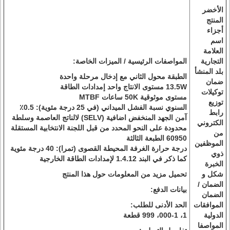
الأخضر
المنتج
أجزاء
اسم
العلامة
التجارية
المواصفات الرئيسية / الميزات الخاصة:
بلد المنشأ
الطبقة محول الثاني مع إدخال مرحلة واحدة
ضمان
13.5W مستوى الانتاج واحد إمدادات الطاقة
توكيلات
مستوى موثوقية 50K ساعات MTBF
توزيع
السنوي نسبة الفشل الميداني (في 25 درجة مئوية): 0.5٪
رابط
آمن الجهد المنخفض اضافية (SELV) لالناتج العاصمة وسلطة
الكتروني
محدودة على النحو المحدد من قبل اللجنة الانتخابية المستقلة
من
60950 الطبعة الثالثة
الموظفين
درجة حرارة الغرفة المحيطة القصوى (تمرا): 40 درجة مئوية
ذوي
كما ذكر في البند 1.4.12 لإمدادات الطاقة الخارجية
الخبرة
شكل و
تحميل مزيد من المعلومات حول هذا المنتج
الضمان /
بيانات الدفع:
الضمان
الموافقات
الحد الأدنى للطلب:
الدولية
1، 000-1، 999 قطعة
المواصفا