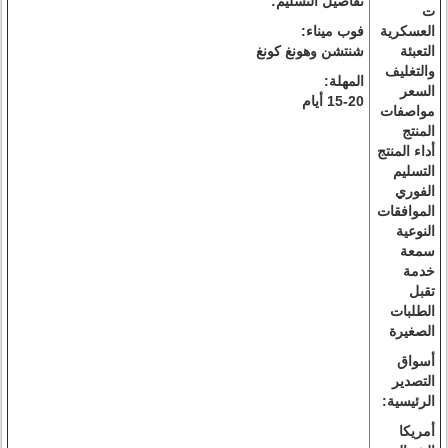
تفاصيل التسليم:
ت
العسكرية
فوب ميناء:
التعبئة
شنتشن وهونغ كونغ
والتغليف
المهلة:
السعر
15-20 أيام
مواصفات
المنتج
أداء المنتج
التسليم
الفوري
الموافقات
النوعية
سمعة
خدمة
تقبل
الطلبات
الصغيرة
أسواق
التصدير
الرئيسية:
أمريكا