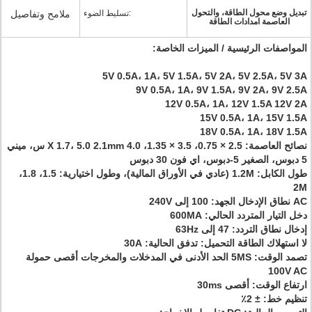
تبديل وضع محول الطاقة، والتحول
تسليط الضوء:
ملامح وتفاصيل
العاصمة امدادات الطاقة
المواصفات الرئيسية / الميزات الخاصة:
5V 0.5A، ​​1A، 5V 1.5A، 5V 2A، 5V 2.5A، 5V 3A
9V 0.5A، ​​1A، 9V 1.5A، 9V 2A، 9V 2.5A
12V 0.5A، ​​1A، 12V 1.5A 12V 2A
15V 0.5A، ​​1A، 15V 1.5A
18V 0.5A، ​​1A، 18V 1.5A
نصائح العاصمة: 2.5 × 0.75، 3.5 × 1.35، 4.0 X 1.7، 5.0 2.1mm س، ميني
5 دبوس، الصغير 5-دبوس، اي فون 30 دبوس
طول الكابل: 1.2M (عادي في الأوراق المالية)، وطول اختيارية: 1.5، 1.8،
2M
AC نطاق الإدخال الجهد: 100 إلى 240V
دخل التيار المتردد الحالي: 600MA
إدخال نطاق التردد: 47 إلى 63Hz
لا استهلاك الطاقة التحميل: تدفق الحالية: 30A
تصمد الوقت: 5MS الحد الأدنى في المدخلات والمخرجات أقصى حمولة
100V AC
ارتفاع الوقت: أقصى 30ms
تنظيم خط: ± 2٪