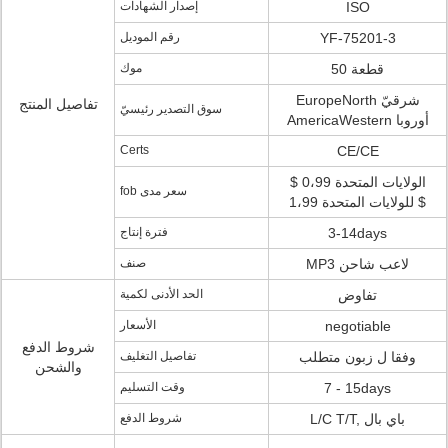
ISO
إصدار الشهادات
YF-75201-3
رقم الموديل
50 قطعة
موك
EuropeNorth شرقيّ
تفاصيل المنتج
سوق التصدير رئيسيّ
AmericaWestern أوروبا
Certs
CE/CE
الولايات المتحدة 0،99 $
fob سعر مدى
للولايات المتحدة 1،99 $
3-14days
فترة إنتاج
MP3 لاعب شاحن
صنف
تفاوض
الحد الأدنى لكمية
negotiable
الأسعار
شروط الدفع
وفقا ل زبون متطلب
تفاصيل التغليف
والشحن
7 - 15days
وقت التسليم
L/C T/T, باي بال
شروط الدفع