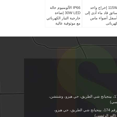
115W إخراج واحد
IP66 الألومنيوم حالة
ائق قاد ماء أدى إلى
30W LED إضاءة
سفل أضواء ماس
خارجية التيار الكهربائي
هربائى
مع موثوقية عالية
الطابق 4th، رقم 174، بينجيانج شي الطريق، حي هيزو، وشنتشن،
يسي)
الطابق 4th، رقم 174، بينجيانج شي الطريق، حي هيزو،
البر الرئيسي)