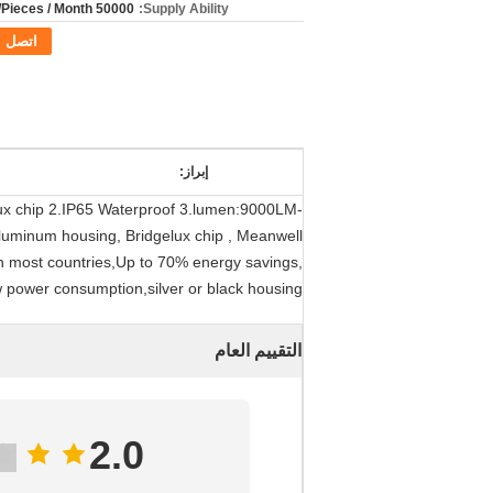
50000 Piece/Pieces / Month
Supply Ability:
اتصل
إبراز:
ux chip 2.IP65 Waterproof 3.lumen:9000LM-
uminum housing, Bridgelux chip , Meanwell
in most countries,Up to 70% energy savings,
 power consumption,silver or black housing
التقييم العام
2.0