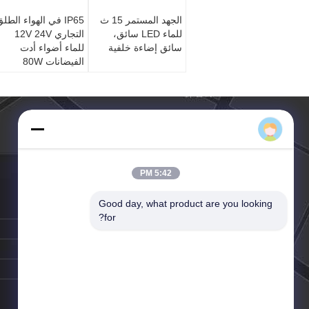
الجهد المستمر 15 ث
IP65 في الهواء الطل
للماء LED سائق،
التجاري 12V 24V
سائق إضاءة خلفية
للماء أضواء أدت
الفيضانات 80W
LPJXW.COM
5:42 PM
Good day, what product are you looking 
الهاتف ::
86-20-5696-0119
for?
الفاكس:
86-20-5696-5696
البريد الإلكتروني:
se@163.com
اتصل شخص:
Mr. li