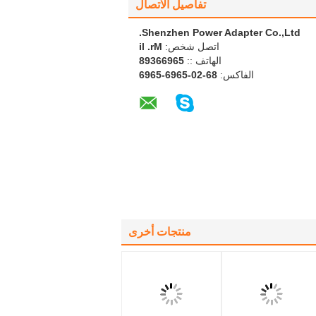
تفاصيل الاتصال
Shenzhen Power Adapter Co.,Ltd.
اتصل شخص:
Mr. li
الهاتف ::
56966398
الفاكس:
86-20-5696-5696
منتجات أخرى