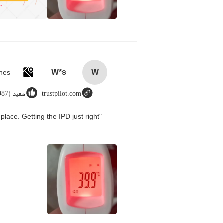
W*s
W
trustpilot.com
مفيد (8987)
place. Getting the IPD just right