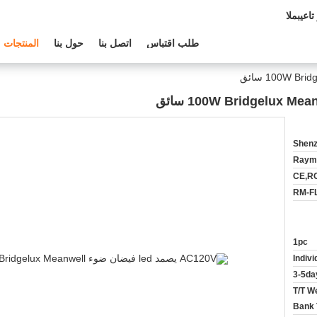
م الفنى:
طلب اقتباس
اتصل بنا
حول بنا
المنتجات
Shenz
Raym
CE,R
RM-F
1pc
Indiv
3-5da
T/T W
Bank 