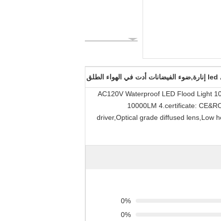
لطلق
AC120V Waterproof LED Flood Light 100
10000LM 4.certificate: CE&RO
driver,Optical grade diffused lens,Low 
0%
0%