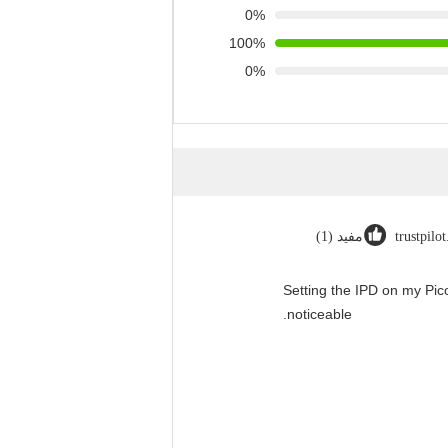
0%
100%
0%
trustpilo
مفيد (1)
"Setting the IPD on my Pi
noticeable.