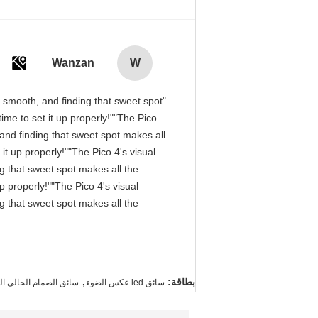
Wanzan
W
is smooth, and finding that sweet spot
me to set it up properly!""The Pico
, and finding that sweet spot makes all
it up properly!""The Pico 4's visual
ng that sweet spot makes all the
p properly!""The Pico 4's visual
ng that sweet spot makes all the
,
بطاقة:
سائق led عكس الضوء
سائق الصمام الحالي ا