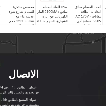
ق
أنحف الصمام سائق
IP67 للماء الصمام
مخصص مبتكرة
امدادات الطاقة
سائق / 2100MA التيار
الصمام شارع ضوء
س
بنفايات AC 170V -
الكهربائي عن إنارة
عدسة ماء مع
أ
250V للإضاءة أدى
الشوارع، الحجم 152 ×
22x10.5mm حجم
ك
انخفاض الانتاج
68 خ 38mm
العدسة ، المواد
مويسيس تموج
PMMA
الاتصال
عنوان:
قوانغدونغ، والصين (البر الرئ
عنوان المصنع:
وشنتشن، قوانغدونغ، والصين (