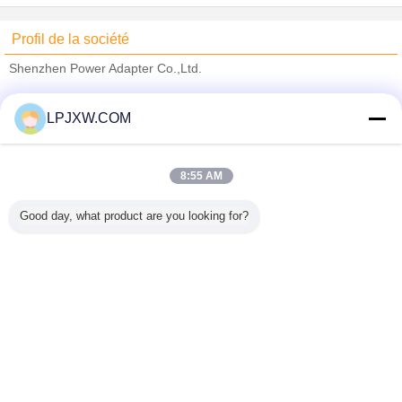
Profil de la société
Shenzhen Power Adapter Co.,Ltd.
Fournisseurs vérifié
LPJXW.COM
Trust Seal
Verified Suplier
8:55 AM
Accueil
Good day, what product are you looking for?
Tous les produits
Au sujet de nous
Contactez-nous
Demande de soumission
Changez la langue