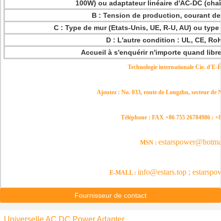
100W) ou adaptateur linéaire d'AC-DC (cha
B : Tension de production, courant de
C : Type de mur (Etats-Unis, UE, R-U, AU) ou type
D : L'autre condition : UL, CE, R
Accueil à s'enquérir n'importe quand lib
Technologie internationale Cie. d'E-Ét
Ajoutez : No. 033, route de Longzhu, secteur d
Téléphone :
FAX +86 755 26784986 : +
estarspower@hotma
MSN :
info@estars.top ;
estarsp
E-MALL :
Fournisseur de contact
Universelle AC DC Power Adapter