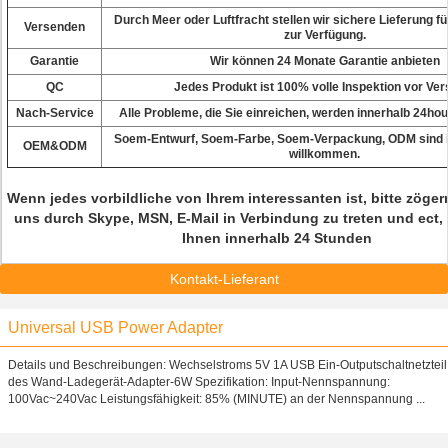
Durch Meer oder Luftfracht stellen wir sichere Lieferung f
Versenden
zur Verfügung.
Garantie
Wir
können 24 Monate Garantie anbieten
QC
Jedes
Produkt ist 100% volle Inspektion vor Ver
Nach-Service
Alle Probleme, die Sie einreichen, werden innerhalb 24ho
Soem-
Entwurf, Soem-Farbe, Soem-Verpackung, ODM sind 
OEM&ODM
willkommen.
Wenn jedes vorbildliche von Ihrem interessanten ist, bitte zögern
uns durch Skype, MSN, E-Mail in Verbindung zu treten und ect,
Ihnen innerhalb 24 Stunden
Kontakt-Lieferant
Universal USB Power Adapter
Details und Beschreibungen: Wechselstroms 5V 1A USB Ein-Outputschaltnetzteil
des Wand-Ladegerät-Adapter-6W Spezifikation: Input-Nennspannung:
100Vac~240Vac Leistungsfähigkeit: 85% (MINUTE) an der Nennspannung ...