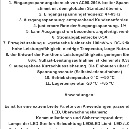
1. Eingangsspannungsbereich von AC90-264V. breiter Spann
stimmt mit dem globalen Standard überein.
2. Eingangsspannungsfrequenz: 47-63Hz
3. Ausgangsspannung: entsprechend Kundenanforder
4. justierbare Rate der Ausgangsspannung: 1%
5. kann Ausgangsstrom besonders angefertigt werd
6. Stromabgabestrecke 0-5A
7. Ertragkräuselung u. -geräusche kleiner als 100mVp-p. DC-Krä
hohe Leistungsfähigkeit, niedrige Temperatur, lange Nutzu
8. der Entwurf der Funktions-Leistungsfähigkeits-geringen En
86%. Nullast-Leistungsaufnahme ist kleiner als 0.
9. ausgegebene Kurzschlusssicherung. Die Einbauten über 
Spannungsschutz (Selbstwiederaufnahme)
10. Betriebstemperatur 0 °C ~+50 °C
11. Lagertemperatur -20 °C ~+85 °C
Anwendungen:
Es ist für eine extrem breite Palette von Anwendungen passen
LED, Überwachungskamera;
Kommunikationen und Sicherheitsprodukte;
Lampe der LED-Streifen-Beleuchtung LED/LED Licht, LED-/L