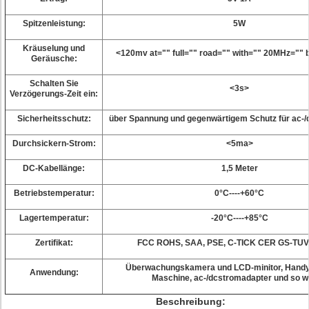
Spitzenleistung:
5W
Kräuselung und
<120mv at="" full="" road="" with="" 20MHz="" 
Geräusche:
Schalten Sie
<3s>
Verzögerungs-Zeit ein:
Sicherheitsschutz:
über Spannung und gegenwärtigem Schutz für ac-/
Durchsickern-Strom:
<5ma>
DC-Kabellänge:
1,5 Meter
Betriebstemperatur:
0°C----+60°C
Lagertemperatur:
-20°C----+85°C
Zertifikat:
FCC ROHS, SAA, PSE, C-TICK CER GS-TUV
Überwachungskamera und LCD-minitor, Handy,
Anwendung:
Maschine,
ac-/dcstromadapter
und so we
Beschreibung: