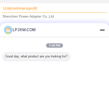
Unternehmensprofil
Shenzhen Power Adapter Co.,Ltd.
Überprüfte Lieferanten
LPJXW.COM
Trust Seal
Verified Suplier
7:49 PM
Nach Hause
Good day, what product are you looking for?
Alle Produkte
Über uns
Kontakt
Referenzen
Ändern Sie Sprache