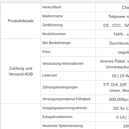
Herkunftsort
Chi
Markenname
Tokpower 
Produktdetails
Zertifizierung
CE , CCC , S
Modellnummer
TAP5 - 
Min Bestellmenge
Durchkont
Preis
negot
inneres Paket: 
Verpackung Informationen
Umverpackun
Zahlung und
Versand AGB
Lieferzeit
10 | 19 
T/T, D/A, D/P,
Zahlungsbedingungen
Union, M
Versorgungsmaterial-Fähigkeit
500,000pc
Ausgangsspannungsstrecke:
DC 5v 1
Ertragstrombereich:
0.1A |
Maximale Spitzenleistung:
24