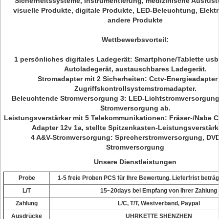
Sicherheitssysteme, Instrumentierung, medizinische Ausrüst
visuelle Produkte, digitale Produkte, LED-Beleuchtung, Elek
andere Produkte
Wettbewerbsvorteil:
1 persönliches digitales Ladegerät: Smartphone/Tablette usb
Autoladegerät, austauschbares Ladegerät.
Stromadapter mit 2 Sicherheiten: Cctv-Energieadapter 
Zugriffskontrollsystemstromadapter.
Beleuchtende Stromversorgung 3: LED-Lichtstromversorgung,
Stromversorgung ab.
Leistungsverstärker mit 5 Telekommunikationen: Fräser-/Nabe
Adapter 12v 1a, stellte Spitzenkasten-Leistungsverstärke
4 A&V-Stromversorgung: Sprecherstromversorgung, DVD
Stromversorgung
Unsere Dienstleistungen
Probe
1-5
freie Proben
PCS
für Ihre Bewertung. Lieferfrist beträ
L/T
15~20days bei Empfang von Ihrer Zahlung
Zahlung
L/C, T/T, Westverband, Paypal
Ausdrücke
UHRKETTE SHENZHEN