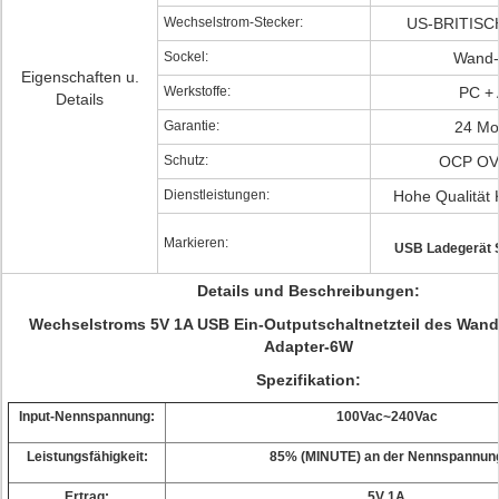
Wechselstrom-Stecker:
US-BRITISC
Sockel:
Wand-
Eigenschaften u.
Werkstoffe:
PC +
Details
Garantie:
24 Mo
Schutz:
OCP OV
Dienstleistungen:
Hohe Qualität
Markieren:
USB Ladegerät S
Details und Beschreibungen:
Wechselstroms 5V 1A USB Ein-Outputschaltnetzteil des Wand
Adapter-6W
Spezifikation:
Input-Nennspannung:
100Vac~240Vac
Leistungsfähigkeit:
85% (MINUTE) an der Nennspannun
Ertrag:
5V 1A