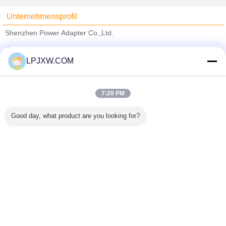
Unternehmensprofil
Shenzhen Power Adapter Co.,Ltd.
Überprüfte Lieferanten
LPJXW.COM
Trust Seal
Verified Suplier
7:20 PM
Nach Hause
Good day, what product are you looking for?
Alle Produkte
Über uns
Kontakt
Referenzen
Ändern Sie Sprache