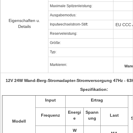
Maximale Spitzenleistung:
Ausgabemodus:
Eigenschaften u.
Inputwechselstrom-Stift:
EU CCC 
Details
Reserveleistung:
Größe:
Typ:
Markieren:
Wand
12V 24W Wand-Berg-Stromadapter-Stromversorgung 47Hz - 63
Spezifikation:
Input
Ertrag
Energi
Spann
Frequenz
Last
e
ung
Modell
W