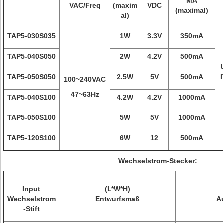
MA
VAC/Freq
(maxim
VDC
(maximal)
al)
TAP5-030S035
1W
3.3V
350mA
TAP5-040S050
2W
4.2V
500mA
TAP5-050S050
2.5W
5V
500mA
100~240VAC
47~63Hz
TAP5-040S100
4.2W
4.2V
1000mA
TAP5-050S100
5W
5V
1000mA
TAP5-120S100
6W
12
500mA
Wechselstrom-Stecker:
Input
(L*W*H)
Wechselstrom
Entwurfsmaß
A
-Stift