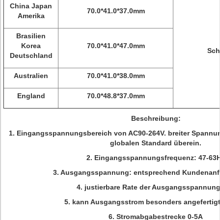
China Japan
70.0*41.0*37.0mm
Amerika
Brasilien
Korea
70.0*41.0*47.0mm
Sch
Deutschland
Australien
70.0*41.0*38.0mm
England
70.0*48.8*37.0mm
Beschreibung:
1. Eingangsspannungsbereich von AC90-264V. breiter Spannun
globalen Standard überein.
2. Eingangsspannungsfrequenz: 47-63
3. Ausgangsspannung: entsprechend Kundenanf
4. justierbare Rate der Ausgangsspannun
5. kann Ausgangsstrom besonders angefertig
6. Stromabgabestrecke 0-5A