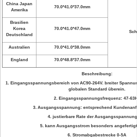
China Japan
70.0*41.0*37.0mm
Amerika
Brasilien
Korea
70.0*41.0*47.0mm
Sch
Deutschland
Australien
70.0*41.0*38.0mm
England
70.0*48.8*37.0mm
Beschreibung:
1. Eingangsspannungsbereich von AC90-264V. breiter Spannun
globalen Standard überein.
2. Eingangsspannungsfrequenz: 47-63
3. Ausgangsspannung: entsprechend Kundenanf
4. justierbare Rate der Ausgangsspannun
5. kann Ausgangsstrom besonders angefertig
6. Stromabgabestrecke 0-5A