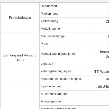
Herkunftsort
Markenname
Produktdetails
Zertifizierung
C
Modellnummer
Min Bestellmenge
Preis
inner
Verpackung Informationen
Zahlung und Versand
U
AGB
Lieferzeit
Zahlungsbedingungen
TT, West
Versorgungsmaterial-Fähigkeit
4
Inputbewertung:
100-240
Ausgangsspannung:
Ausgangsstrom: