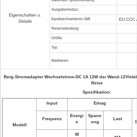
Maximale Spitzenleistung:
Ausgabemodus:
Eigenschaften u.
Inputwechselstrom-Stift:
EU CCC 
Details
Reserveleistung:
Größe:
Typ:
Markieren:
Berg-Stromadapter Wechselstrom-DC 1A 12W der Wand-12V/elekt
Reise
Spezifikation:
Input
Ertrag
Energi
Spann
Frequenz
Last
e
ung
Modell
W