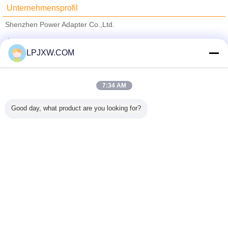
Unternehmensprofil
Shenzhen Power Adapter Co.,Ltd.
Überprüfte Lieferanten
LPJXW.COM
Trust Seal
Verified Suplier
7:34 AM
Nach Hause
Good day, what product are you looking for?
Alle Produkte
Über uns
Kontakt
Referenzen
Ändern Sie Sprache