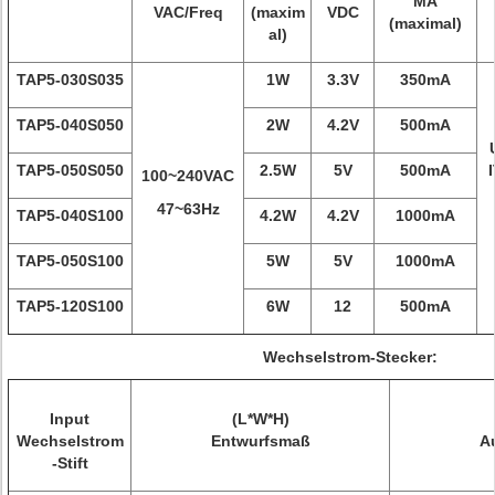
MA
VAC/Freq
(maxim
VDC
(maximal)
al)
TAP5-030S035
1W
3.3V
350mA
TAP5-040S050
2W
4.2V
500mA
TAP5-050S050
2.5W
5V
500mA
100~240VAC
47~63Hz
TAP5-040S100
4.2W
4.2V
1000mA
TAP5-050S100
5W
5V
1000mA
TAP5-120S100
6W
12
500mA
Wechselstrom-Stecker:
Input
(L*W*H)
Wechselstrom
Entwurfsmaß
A
-Stift