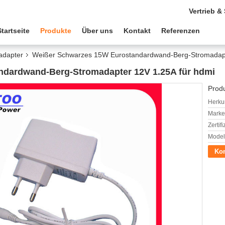
Vertrieb &
Startseite
Produkte
Über uns
Kontakt
Referenzen
adapter
Weißer Schwarzes 15W Eurostandardwand-Berg-Stromadapt
dardwand-Berg-Stromadapter 12V 1.25A für hdmi
Produ
Herkun
Mark
Zertif
Model
Kon