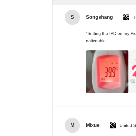
S
Songshang
T
"Setting the IPD on my Pi
noticeable.
M
Mixue
United S