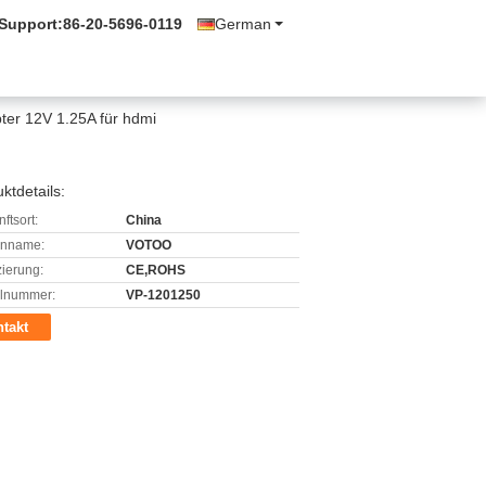
 Support:
86-20-5696-0119
German
er 12V 1.25A für hdmi
ktdetails:
ftsort:
China
enname:
VOTOO
izierung:
CE,ROHS
lnummer:
VP-1201250
takt