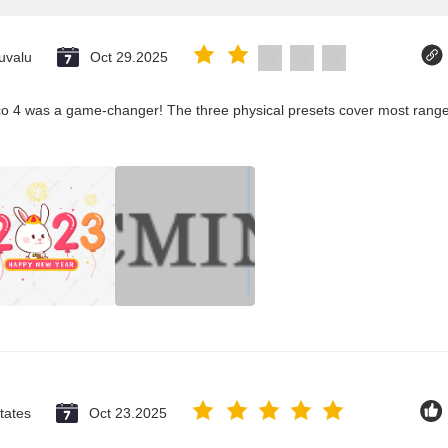
uvalu
Oct 29.2025
co 4 was a game-changer! The three physical presets cover most ranges
tates
Oct 23.2025