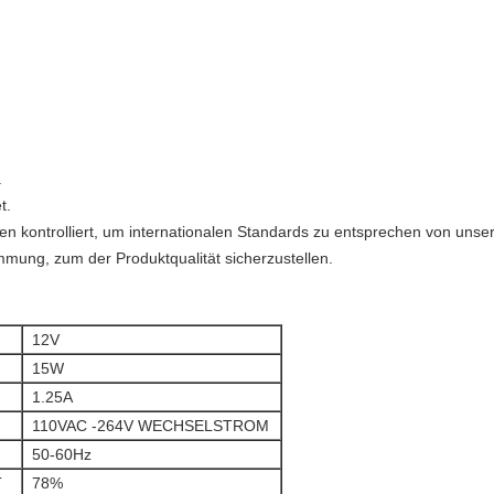
.
t.
iffen kontrolliert, um internationalen Standards zu entsprechen von un
mmung, zum der Produktqualität sicherzustellen.
12V
15W
1.25A
110VAC -264V WECHSELSTROM
50-60Hz
T
78%