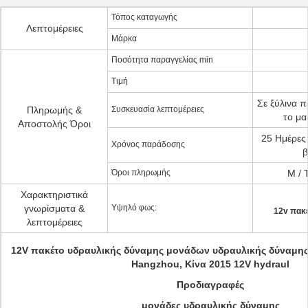
Τόπος καταγωγής
Λεπτομέρειες
Μάρκα
Ποσότητα παραγγελίας min
Τιμή
Σε ξύλινα π
Πληρωμής &
Συσκευασία λεπτομέρειες
το μα
Αποστολής Όροι
25 Ημέρες
Χρόνος παράδοσης
β
Όροι πληρωμής
Μ / 
Χαρακτηριστικά
γνωρίσματα &
Υψηλό φως:
12v πακέ
λεπτομέρειες
12V πακέτο υδραυλικής δύναμης μονάδων υδραυλικής δύναμη
Hangzhou, Κίνα 2015 12V hydraul
Προδιαγραφές
μονάδες υδραυλικής δύναμης