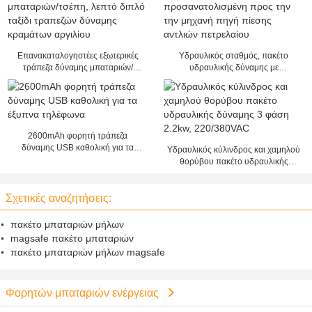
Επανακαταλογηστέες εξωτερικές
Υδραυλικός σταθμός, πακέτο
τράπεζα δύναμης μπαταριών/
υδραυλικής δύναμης με
τσέπη, λεπτό διπλό ταξίδι τραπεζών
προσανατολισμένη προς την την
δύναμης κραμάτων αργιλίου
μηχανή πηγή πίεσης αντλιών
πετρελαίου
2600mAh φορητή τράπεζα
δύναμης USB καθολική για τα
Υδραυλικός κύλινδρος και χαμηλού
έξυπνα τηλέφωνα
θορύβου πακέτο υδραυλικής
δύναμης 3 φάση 2.2kw,
220/380VAC
Σχετικές αναζητήσεις:
πακέτο μπαταριών μήλων
magsafe πακέτο μπαταριών
πακέτο μπαταριών μήλων magsafe
Φορητών μπαταριών ενέργειας