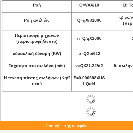
Ροή
Q=VXA/10
Β: Τ
q: cc/
Ροή αντλιών
Q=qXn/1000
(περ
Περιστροφή μηχανών
n=Q/qX1000
(περιστροφή/λεπτό)
υδραυλική δύναμη (KW)
p=QXp/612
Ταχύτητα στο σωλήνα (m/s)
v=QX21.22/d2
δ: σωλήνα
Η πτώση πίεσης σωλήνων (Kgf/
P=0.000698XUS
τ.εκ.)
LQ/d4
Προμηθευτής επαφών