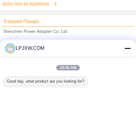
Δείτε όλα τα προϊόντα
Εταιρικό Προφίλ
Shenzhen Power Adapter Co.,Ltd.
Verified προμηθευτές
LPJXW.COM
Trust Seal
Verified Suplier
10:30 AM
Σπίτι
Good day, what product are you looking for?
Όλα τα Προϊόντα
Περίπου εμείς
επαφή
Αίτηση κράτησης
Γλώσσα αλλαγής