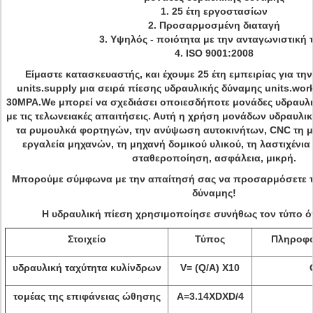
1. 25 έτη εργοστασίων
2. Προσαρμοσμένη διαταγή
3. Υψηλός - ποιότητα με την ανταγωνιστική 
4. ISO 9001:2008
Είμαστε κατασκευαστής, και έχουμε 25 έτη εμπειρίας για τη
units.supply μια σειρά πίεσης υδραυλικής δύναμης units.wor
30MPA.We μπορεί να σχεδιάσει οποιεσδήποτε μονάδες υδραυλ
με τις τελωνειακές απαιτήσεις. Αυτή η χρήση μονάδων υδραυλι
τα ρυμουλκά φορτηγών, την ανύψωση αυτοκινήτων, CNC τη μη
εργαλεία μηχανών, τη μηχανή δομικού υλικού, τη λαστιχένια 
σταθεροποίηση, ασφάλεια, μικρή.
Μπορούμε σύμφωνα με την απαίτησή σας να προσαρμόσετε τ
δύναμης!
Η υδραυλική πίεση χρησιμοποίησε συνήθως τον τύπο 
Στοιχείο
Τύπος
Πληροφο
υδραυλική ταχύτητα κυλίνδρων
V= (Q/A) X10
τομέας της επιφάνειας ώθησης
A=3.14XDXD/4