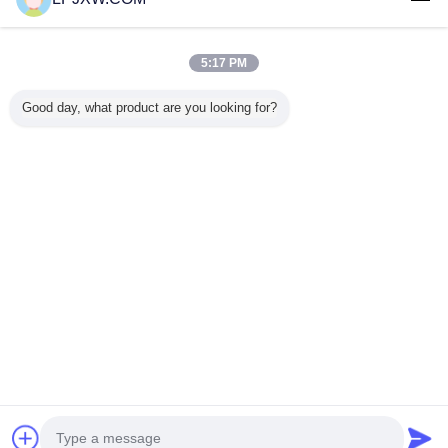
Trust Seal
Verified Suplier
5:17 PM
होम
Good day, what product are you looking for?
सभी उत्पाद
हमारे बारे में
हमसे संपर्क करें
एक बोली का अनुरोध
भाषा बदलें
पूरी साइट
Copyright © 2014 - 2026 Shenzhen Power Adapter Co.,Ltd..
All rights reserved.
Developed by
ECER