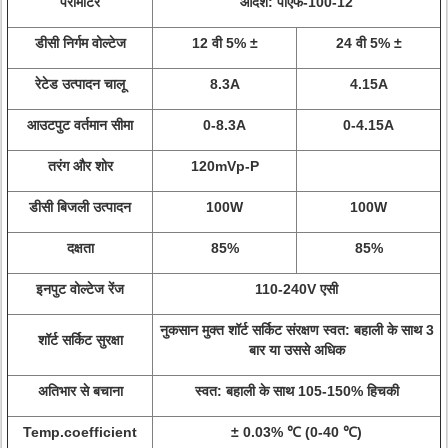
पैरामीटर
आदर्श: पीएफ-100-12
डीसी निर्गम वोल्टेज
12 वी 5% ±
24 वी 5% ±
रेटेड उत्पादन चालू
8.3A
4.15A
आउटपुट वर्तमान सीमा
0-8.3A
0-4.15A
तरंग और शोर
120mVp-P
डीसी बिजली उत्पादन
100W
100W
दक्षता
85%
85%
इनपुट वोल्टेज रेंज
110-240V एसी
नुकसान मुक्त शॉर्ट सर्किट संरक्षण स्वत: बहाली के साथ 3
शॉर्ट सर्किट सुरक्षा
बार या उससे अधिक
अतिभार से बचाना
स्वत: बहाली के साथ 105-150% हिचकी
Temp.coefficient
± 0.03% ℃ (0-40 ℃)