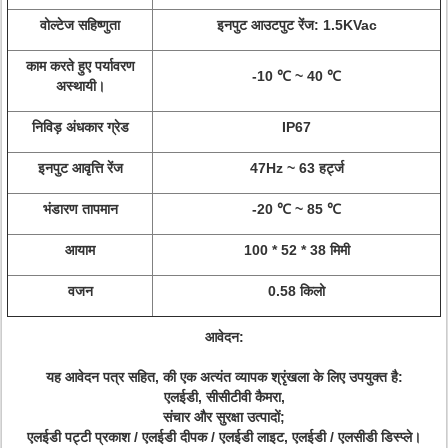
वोल्टेज सहिष्णुता
इनपुट आउटपुट रेंज: 1.5KVac
काम करते हुए पर्यावरण
-10 ℃ ~ 40 ℃
अस्थायी।
निविड़ अंधकार ग्रेड
IP67
इनपुट आवृत्ति रेंज
47Hz ~ 63 हर्ट्ज
भंडारण तापमान
-20 ℃ ~ 85 ℃
आयाम
100 * 52 * 38 मिमी
वजन
0.58 किलो
आवेदन:
यह आवेदन पत्र सहित, की एक अत्यंत व्यापक श्रृंखला के लिए उपयुक्त है:
एलईडी, सीसीटीवी कैमरा,
संचार और सुरक्षा उत्पादों;
एलईडी पट्टी प्रकाश / एलईडी दीपक / एलईडी लाइट, एलईडी / एलसीडी डिस्प्ले।