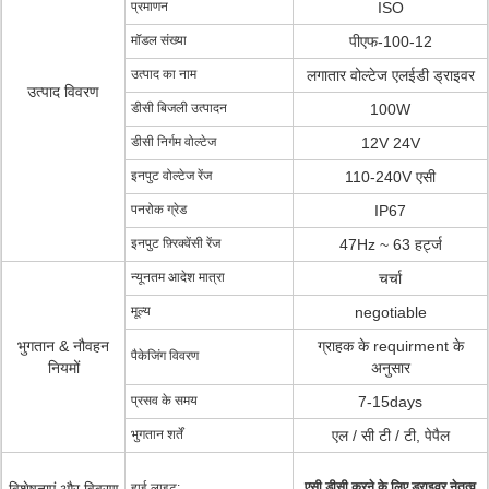
प्रमाणन
ISO
मॉडल संख्या
पीएफ-100-12
उत्पाद का नाम
लगातार वोल्टेज एलईडी ड्राइवर
उत्पाद विवरण
डीसी बिजली उत्पादन
100W
डीसी निर्गम वोल्टेज
12V 24V
इनपुट वोल्टेज रेंज
110-240V एसी
पनरोक ग्रेड
IP67
इनपुट फ़्रिक्वेंसी रेंज
47Hz ~ 63 हर्ट्ज
न्यूनतम आदेश मात्रा
चर्चा
मूल्य
negotiable
भुगतान & नौवहन
ग्राहक के requirment के
पैकेजिंग विवरण
नियमों
अनुसार
प्रसव के समय
7-15days
भुगतान शर्तें
एल / सी टी / टी, पेपैल
एसी डीसी करने के लिए ड्राइवर नेतृत्व
हाई लाइट: