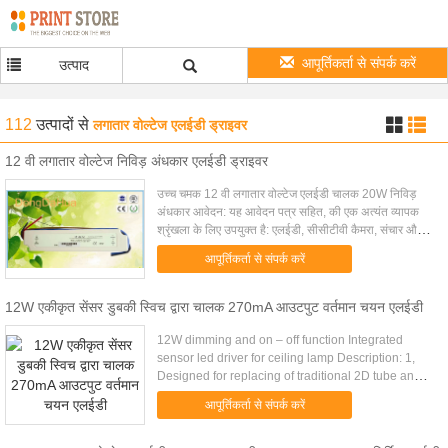
आपूर्तिकर्ता से संपर्क करें
उत्पाद
112
उत्पादों
से
लगातार वोल्टेज एलईडी ड्राइवर
12 वी लगातार वोल्टेज निविड़ अंधकार एलईडी ड्राइवर
उच्च चमक 12 वी लगातार वोल्टेज एलईडी चालक 20W निविड़
अंधकार आवेदन: यह आवेदन पत्र सहित, की एक अत्यंत व्यापक
श्रृंखला के लिए उपयुक्त है: एलईडी, सीसीटीवी कैमरा, संचार और
सुरक्षा उत्पादों; एलईडी पट्टी प्रकाश / एलईडी ...
आपूर्तिकर्ता से संपर्क करें
12W एकीकृत सेंसर डुबकी स्विच द्वारा चालक 270mA आउटपुट वर्तमान चयन एलईडी
12W dimming and on – off function Integrated
sensor led driver for ceiling lamp Description: 1,
Designed for replacing of traditional 2D tube and
ceiling lamp 2, Sensor part only take up 35x35mm
आपूर्तिकर्ता से संपर्क करें
area on led ......