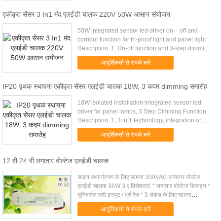
एकीकृत सेंसर 3 In1 मंद एलईडी चालक 220V 50W आसान संयोजन
50W integrated sensor led driver on – off and
corridor function for tri-proof light and panel light
Description: 1, On-off function and 3-step dimming
function (Corridor function) are optional. 2, Patent
आपूर्तिकर्ता से संपर्क करें
design ...
IP20 पृथक स्थापना एकीकृत सेंसर एलईडी चालक 18W, 3 कदम dimming समारोह
18W isolated installation integrated sensor led
driver for panel lamps, 3 Step Dimming Function
Description: 1, 3 in 1 technology, integration of
Dimmable led driver, Microwave motion sensor
आपूर्तिकर्ता से संपर्क करें
and daylight sensor ...
12 वी 24 वी लगातार वोल्टेज एलईडी चालक
साइन स्थानांतरण के लिए सामना 300VAC लगातार वोल्टेज
एलईडी चालक 36W 3 ए विशेषताएं: * लगातार वोल्टेज डिजाइन *
यूनिवर्सल एसी इनपुट / पूर्ण रेंज * 5 सेकंड के लिए सामना
300VAC उछाल इनपुट * Epoxy IP67 स्तर के साथ समझाया *
आपूर्तिकर्ता से संपर्क करें
सुरक्षा: शॉर्ट सर्किट / अधिभार / वोल्टेज से अधिक * नि: शुल्क हवा