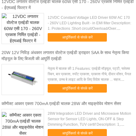
12VDC लगातार वोल्टेज एलईडी चालक 60W एसी 170 - 260V प्रकाश निर्मित एलईडी
- ईएमआई फिल्टर में
12VDC Constant Voltage LED Driver 60W AC 170
- 260V LED Lighting Built - in EMI filter Description:
1. Protections :Short circuit/Overload/Over
temperature 2. Cooling by free air convection 3.
आपूर्तिकर्ता से संपर्क करें
IP67 design for ....
20W 12V निविड़ अंधकार लगातार वोल्टेज एलईडी ड्राइवर SAA के साथ नेतृत्व किया
मॉड्यूल के लिए बिजली की आपूर्ति एलईडी
नेतृत्व में चालक की 1.Features: एलईडी मॉड्यूल, पट्टी, फ्लेक्स
रिबन, बार प्रकाश, स्पॉट प्रकाश, प्रकाश नीचे, दीवार वॉशर, पैनल
प्रकाश, उच्च बे लाइट आदि के लिए विदेश चालक ... सहज
एल्यूमीनियम मामले के साथ एलईडी ड्रा...
आपूर्तिकर्ता से संपर्क करें
कॉम्पैक्ट आकार एकता 700mA एलईडी चालक 28W और माइक्रोवेव मोशन सेंसर
28W Integration LED Driver and Microwave Motion
Sensor for Sensor LED Lights, ON-OFF & Step
Dimming Function, TUV certif Description: 1,
Integration of microwave motion sensor, daylight
आपूर्तिकर्ता से संपर्क करें
sensor and LED driver. 2...