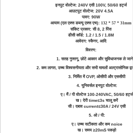
इनपुट वोल्टेज: 240V एसी 100V, 50/60 हर्ट्ज
आउटपुट वोल्टेज: 20V 4.5A
पावर: 90W
आयाम (एल एक्स डब्ल्यू एक्स एच):
132 * 57 * 31mm
सॉकेट प्रकार: सी 8, 2 पिंस
डीसी कॉर्ड: 1.2 / 1.5 / 1.8M
आवेदन: स्कैनर, आदि
विवरण:
1. सतह गुफ्तगू, छोटे आकार और सुविधाजनक ले जाने
2. कम लागत, उच्च विश्वसनीयता और सभी मामलों अल्ट्रासोनिक द्वार
3. निर्मित में OVP, ओसीपी और एससीपी
4. यूनिवर्सल इनपुट वोल्टेज:
ए।
मैं / पी वोल्टेज 100-240VAC, 50/60 हर्ट्ज
ख।
देरी time≤3s चालू करें
सी।
दबाव current≤30A / 24V एसी
5. ओ / पी:
ए।
उच्च सटीकता और कम noice
ख।
समय ≥20mS पकड़ो