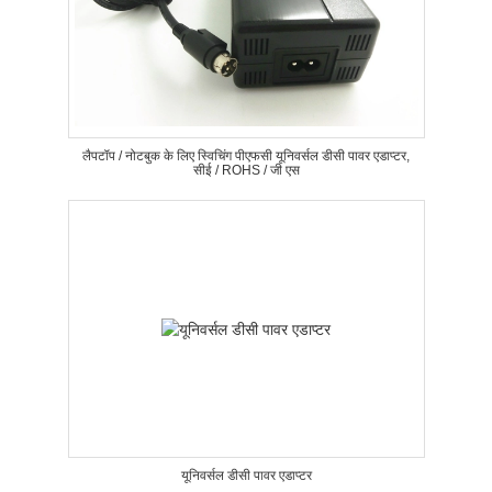
लैपटॉप / नोटबुक के लिए स्विचिंग पीएफसी यूनिवर्सल डीसी पावर एडाप्टर,
सीई / ROHS / जी एस
यूनिवर्सल डीसी पावर एडाप्टर