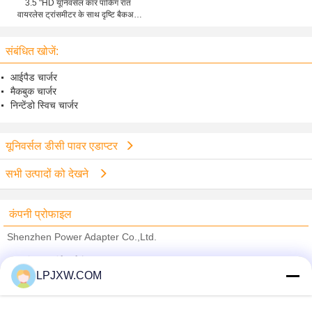
3.5 "HD यूनिवर्सल कार पार्किंग रात
वायरलेस ट्रांसमीटर के साथ दृष्टि बैकअप
कैमरा
संबंधित खोजें:
आईपैड चार्जर
मैकबुक चार्जर
निन्टेंडो स्विच चार्जर
यूनिवर्सल डीसी पावर एडाप्टर
सभी उत्पादों को देखने
कंपनी प्रोफाइल
Shenzhen Power Adapter Co.,Ltd.
सत्यापित आपूर्तिकर्ताओं
LPJXW.COM
Trust Seal
Verified Suplier