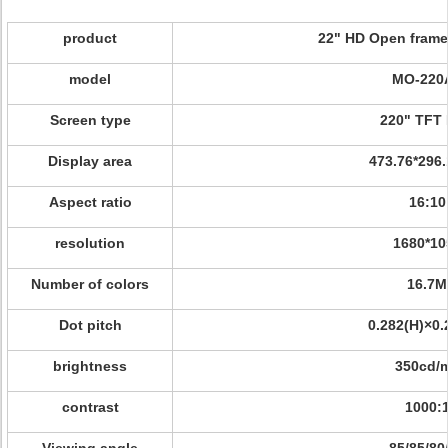
product
22" HD Open frame
model
MO-220
Screen type
220" TFT
Display area
473.76*296
Aspect ratio
16:10
resolution
1680*10
Number of colors
16.7M
Dot pitch
0.282(H)×0.
brightness
350cd/
contrast
1000: