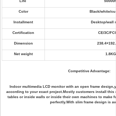
Life
50000
Color
Black/white/c
Installment
Desktop/wall
Certification
CE/3C/FC
Dimension
238.4×192
Net weight
1.8KG
Competitive Advantage:
Indoor multimedia LCD monitor with an open frame design,y
according to your exact project.Mostly customers install thi
tables or inside walls or inside their own machines to make fu
perfectly.With slim frame design is av