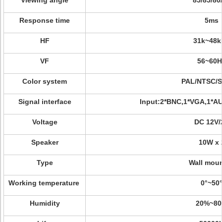
Viewing angle
85/85/80
Response time
5ms
HF
31k~48k
VF
56~60
Color system
PAL/NTSC/
Signal interface
Input:2*BNC,1*VGA,1*A
Voltage
DC 12V/
Speaker
10W x 
Type
Wall mou
Working temperature
0°~50
Humidity
20%~8