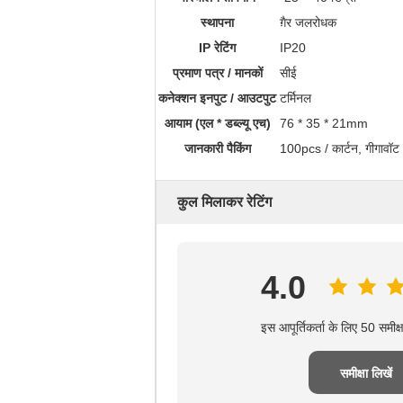
स्थापना
ग़ैर जलरोधक
IP रेटिंग
IP20
प्रमाण पत्र / मानकों
सीई
कनेक्शन इनपुट / आउटपुट
टर्मिनल
आयाम (एल * डब्ल्यू एच)
76 * 35 * 21mm
जानकारी पैकिंग
100pcs / कार्टन, गीगावॉ
कुल मिलाकर रेटिंग
4.0
इस आपूर्तिकर्ता के लिए 50 समीक
समीक्षा लिखें