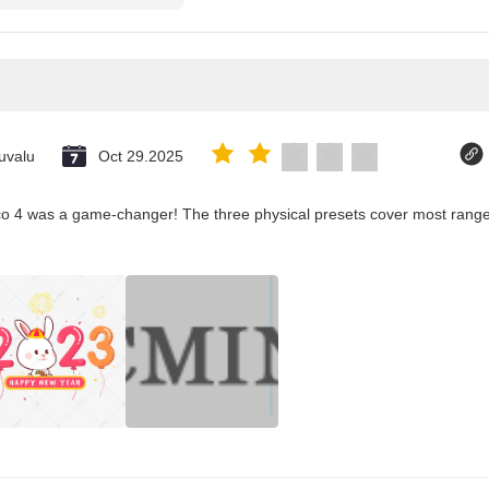
uvalu
Oct 29.2025
co 4 was a game-changer! The three physical presets cover most ranges