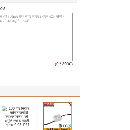
ेजें
(
0
/ 3000)