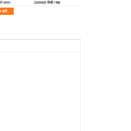
की क्षमता:
100000 पीसी / माह
क करें