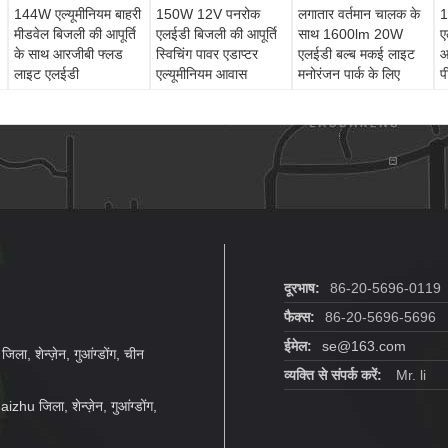
144W एल्यूमीनियम बाहरी
150W 12V पनरोक
लगातार वर्तमान चालक के
1
मीडवेल बिजली की आपूर्ति
एलईडी बिजली की आपूर्ति
साथ 1600lm 20W
ए
के साथ आरजीबी फ्लड
स्विचिंग पावर एडाप्टर
एलईडी बल्ब मकई लाइट
आ
लाइट एलईडी
एल्यूमीनियम आवास
मनोरंजन पार्क के लिए
प
दूरभाष:
86-20-5696-0119
फैक्स:
86-20-5696-5696
ईमेल:
se@163.com
ा, शेन्ज़ेन, गुआंग्डोंग, चीन
व्यक्ति से संपर्क करें:
Mr. li
zhu जिला, शेन्ज़ेन, गुआंग्डोंग,