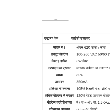
एलईडी ड्राइवर
प्रमुखता देना:
मॉडल नं।
ओएस-620-सीसी / सीवी
इनपुट वोल्टेज
100-260 VAC 50/60 हर्
मैक्स। शक्ति
6W मैक्स
उत्पादन का प्रकार
लगातार वर्तमान या लगातार व
दक्षता
85%
उत्पादन
350mA
अतिभार से बचाना
105% हिचकी मोड, ऑटो व
अधिक वोल्टता से संरक्षण
120% रेटेड उत्पादन वोल्ट
वोल्टेज प्रतिरोधकता
मैं / पी ~ ओ / पी: 1.5KVa
परिचालन तापमान
-25 ~ 40 डिग्री