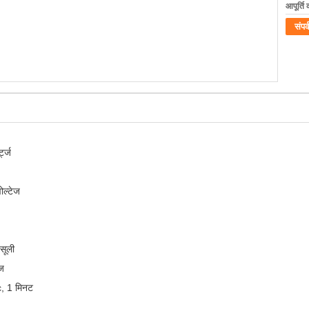
आपूर्ति 
संपर्
ट्ज
ोल्टेज
सूली
ेज
c, 1 मिनट