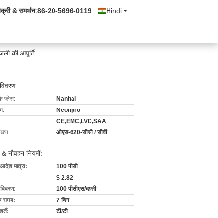
िक्री & समर्थन:
86-20-5696-0119
Hindi
ली की आपूर्ति
 विवरण:
के प्लेस:
Nanhai
ाम:
Neonpro
:
CE,EMC,LVD,SAA
ख्या:
ओएस-620-सीसी / सीवी
 & नौवहन नियमों:
 आदेश मात्रा:
100 पीसी
$ 2.82
ग विवरण:
100 पीसीएस/दफ़्ती
के समय:
7 दिन
्तें:
टी/टी