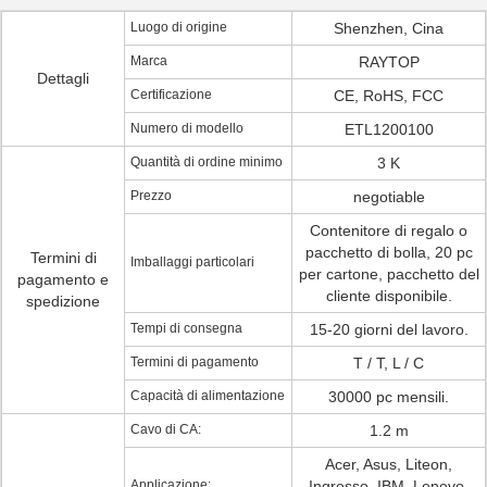
Luogo di origine
Shenzhen, Cina
Marca
RAYTOP
Dettagli
Certificazione
CE, RoHS, FCC
Numero di modello
ETL1200100
Quantità di ordine minimo
3 K
Prezzo
negotiable
Contenitore di regalo o
pacchetto di bolla, 20 pc
Termini di
Imballaggi particolari
per cartone, pacchetto del
pagamento e
cliente disponibile.
spedizione
Tempi di consegna
15-20 giorni del lavoro.
Termini di pagamento
T / T, L / C
Capacità di alimentazione
30000 pc mensili.
Cavo di CA:
1.2 m
Acer, Asus, Liteon,
Applicazione:
Ingresso, IBM, Lenovo,