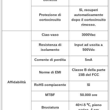
Sì, recuperi
Protezione di
automaticamente
cortocircuito
dopo il cortocircuito
rimosso.
Ciao-vaso
3000Vac
Resistenza di
Input ad uscita a
isolamento
500Vdc
Corrente di perdita
5mA
Classe B della parte
Norme di EMI
15B del FCC
Affidabilità
RoHS compiacente
Sì
MTBF
50.000 ore
40+/-5 ℃, pieno
Bruciatura
carico, 4 ore