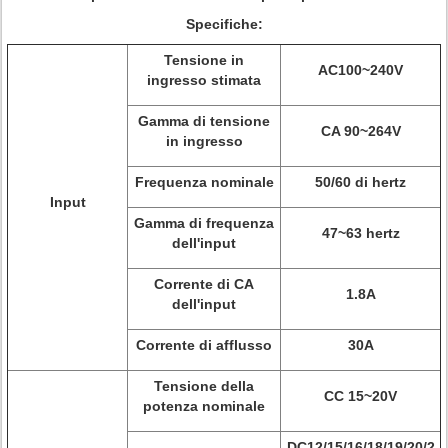
Specifiche:
Tensione in
AC100~240V
ingresso stimata
Gamma di tensione
CA 90~264V
in ingresso
Frequenza nominale
50/60 di hertz
Input
Gamma di frequenza
47~63 hertz
dell'input
Corrente di CA
1.8A
dell'input
Corrente di afflusso
30A
Tensione della
CC 15~20V
potenza nominale
DC12/15/16/18/19/20/2