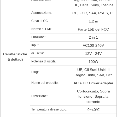
HP, Delta, Sony, Toshiba
Approvazione:
CE, FCC, SAA, RoHS, UL
Cavo di CC:
1.2 m
Norme di EMI:
Parte 15B del FCC
Funzione:
2 in 1
Input:
AC100-240V
di uscita:
12V - 24V
Caratteristiche
& dettagli
Potenza di uscita:
100W
UE, Gli Stati Uniti, Il
Plug:
Regno Unito, SAA, Ccc
Nome del prodotto:
AC a DC Power Adapter
Cortocircuito, Sopra
Protezione:
tensione, Sopra la
corrente
Temperatura di esercizio:
0~40℃