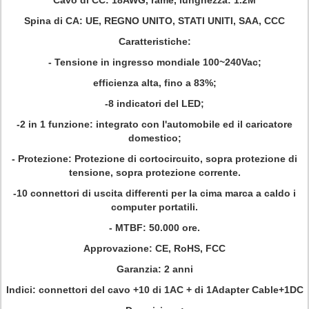
Cavo di CC: 18AWG, rame, lunghezza: 1.2M
Spina di CA: UE, REGNO UNITO, STATI UNITI, SAA, CCC
Caratteristiche:
-
Tensione in ingresso mondiale 100~240Vac;
efficienza alta, fino a 83%;
-8 indicatori del LED;
-2 in 1 funzione: integrato con l'automobile ed il caricatore
domestico;
- Protezione: Protezione di cortocircuito, sopra protezione di
tensione, sopra protezione corrente.
-10 connettori di uscita differenti per la cima marca a caldo i
computer portatili.
- MTBF: 50.000 ore.
Approvazione:
CE, RoHS, FCC
Garanzia:
2 anni
Indici:
connettori del cavo +10 di 1AC + di 1Adapter Cable+1DC