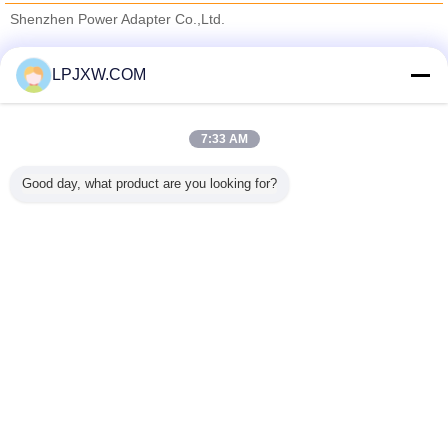
Shenzhen Power Adapter Co.,Ltd.
Fornitori Verified
LPJXW.COM
Trust Seal
Verified Suplier
7:33 AM
Casa
Good day, what product are you looking for?
Tutti i prodotti
Circa noi
Contattaci
Richiedere un preventivo
Cambi la lingua