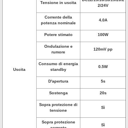
Tensione in uscita
2/24V
Corrente della
4.0A
potenza nominale
Potere stimato
100W
Ondulazione e
120mV pp
rumore
Consumo di energia
0.5W
Uscita
standby
D'apertura
5s
Sostenga
20s
Sopra protezione di
Sì
tensione
Sopra protezione
Sì
corrente