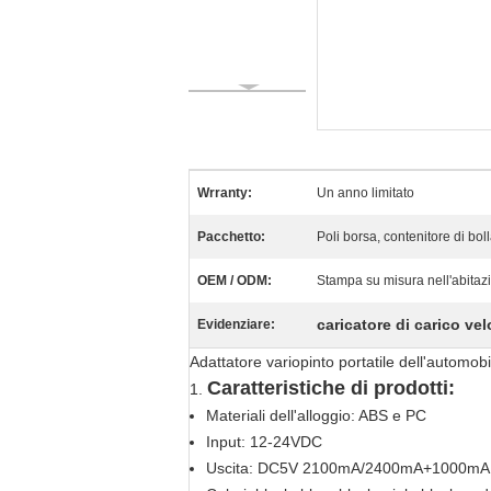
Wrranty:
Un anno limitato
Pacchetto:
Poli borsa, contenitore di bol
OEM / ODM:
Stampa su misura nell'abitaz
caricatore di carico ve
Evidenziare:
Adattatore variopinto portatile dell'automo
Caratteristiche di prodotti:
1.
Materiali dell'alloggio: ABS e PC
Input: 12-24VDC
Uscita: DC5V 2100mA/2400mA+1000mA