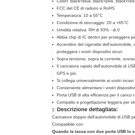
Colori: black+blue, black+pink, black+red
FCC del CE di raduno e RoHS
Temperatura: 10 a 55°C
Condizione di stoccaggio: 20 a +65°C
Umidità relativa: RH di 93% - di 0
Abbia chip di IC dentro per proteggere p
Accendino del cigeratte dell'automobile, 
proteggere i vostri dispositivi sicuri.
Sopra tensione, sopra la corrente, sovra
Il caricatore rapido dell'automobile di U
GPS e più.
Si collega universalmente ai vostri incavi 
Conveniente alimentare i vostri dispositi
Porta USB di alta efficienza per il carico 
Compatto e progettazione leggera per s
Descrizione dettagliata:
2.
Caricatore doppio dell'automobile di USB 
Compatibile con:
Quando la tassa con due porte USB lo s