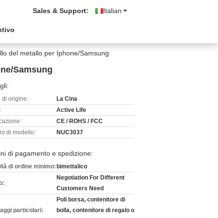
Sales & Support:
Italian
ntivo
nello del metallo per Iphone/Samsung
phone/Samsung
gli:
di origine:
La Cina
:
Active Life
icazione:
CE / ROHS / FCC
o di modello:
NUC3037
ni di pagamento e spedizione:
ità di ordine minimo:
bimettalico
Negotiation For Different
o:
Customers Need
Poli borsa, contenitore di
aggi particolari:
bolla, contenitore di regalo o