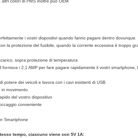
, altri colori di PMS inoltre può OEM
erfettamente i vostri dispositivi quando fanno pagare dentro dovunque.
con la protezione del fusibile, quando la corrente eccessiva è troppo 
ccarico, sopra protezione di temperatura
SB fornisce i 2,1 AMP per fare pagare rapidamente il vostri smartphone, 
di potere dei veicoli e lavora con i cavi esistenti di USB.
vi in movimento.
rapido del vostro dispositivo
toccaggio conveniente
per Smartphone
tesso tempo, ciascuno viene con 5V 1A: