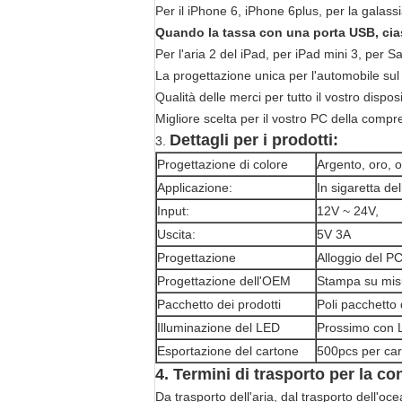
Per il iPhone 6, iPhone 6plus, per la galas
Quando la tassa con una porta USB, cia
Per l'aria 2 del iPad, per iPad mini 3, per
La progettazione unica per l'automobile sul v
Qualità delle merci per tutto il vostro disposi
Migliore scelta per il vostro PC della compr
Dettagli per i prodotti:
3.
Progettazione di colore
Argento, oro, o
Applicazione:
In sigaretta de
Input:
12V ~ 24V,
Uscita:
5V 3A
Progettazione
Alloggio del PC
Progettazione dell'OEM
Stampa su misu
Pacchetto dei prodotti
Poli pacchetto 
Illuminazione del LED
Prossimo con L
Esportazione del cartone
500pcs per car
4. Termini di trasporto per la c
Da trasporto dell'aria, dal trasporto dell'o