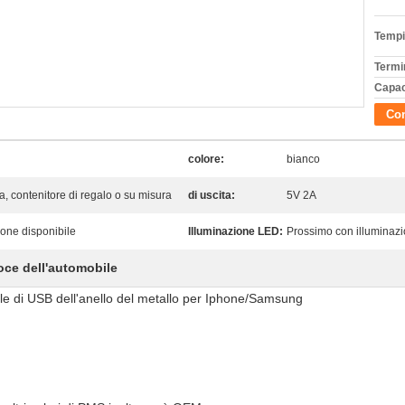
Tempi
Termi
Capac
Con
colore:
bianco
la, contenitore di regalo o su misura
di uscita:
5V 2A
ione disponibile
Illuminazione LED:
Prossimo con illuminazi
loce dell'automobile
bile di USB dell'anello del metallo per Iphone/Samsung