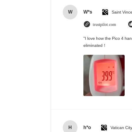
W
W*s
trustpilot.com
"I love how the Pico 4 han
eliminated！
H
h*o