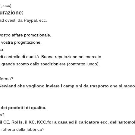
, ecc)
urazione:
 ad ovest, da Paypal, ecc.
vostro affare promozionale.
 vostra progettazione.
co.
i controllo di qualità. Buona reputazione nel mercato.
grande sconto dallo spedizioniere (contratto lungo).
onferma?
i Newland che vogliono inviare i campioni da trasporto che si rac
ei prodotti di qualità.
ta?
l CE, RoHs, il KC, KCC.for a casa ed il caricatore ecc. dell'automob
 offerta della fabbrica?