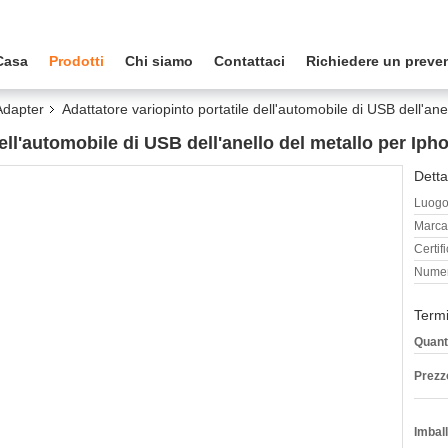
Casa
Prodotti
Chi siamo
Contattaci
Richiedere un preve
Adapter
Adattatore variopinto portatile dell'automobile di USB dell'a
dell'automobile di USB dell'anello del metallo per I
Detta
Luogo 
Marca
Certif
Numer
Termi
Quant
Prezz
Imball