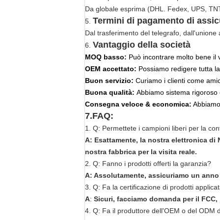
Da globale esprima (DHL. Fedex, UPS, TNT
Termini di pagamento di assic
5.
Dal trasferimento del telegrafo, dall'unione
Vantaggio della società
6.
MOQ basso:
Può incontrare molto bene il 
OEM accettato:
Possiamo redigere tutta la
Buon servizio:
Curiamo i clienti come ami
Buona qualità:
Abbiamo sistema rigoroso d
Consegna veloce & economica:
Abbiamo 
7.FAQ:
1. Q: Permettete i campioni liberi per la c
A: Esattamente, la nostra elettronica d
nostra fabbrica per la visita reale.
2. Q: Fanno i prodotti offerti la garanzia?
A: Assolutamente, assicuriamo un anno d
3. Q: Fa la certificazione di prodotti applica
A
:
Sicuri, facciamo domanda per il FCC, i
4. Q: Fa il produttore dell'OEM o del ODM di