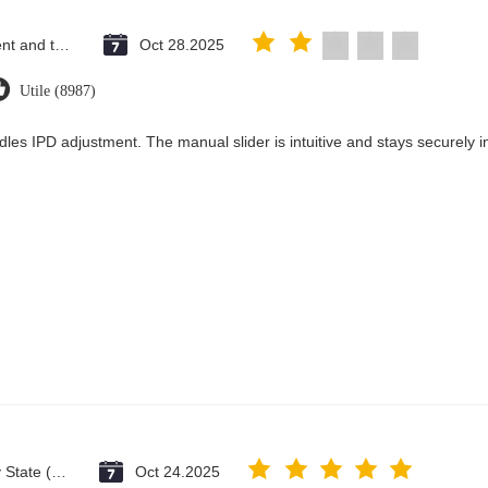
Saint Vincent and the Grenadines
Oct 28.2025
Utile (8987)
dles IPD adjustment. The manual slider is intuitive and stays securely in
Vatican City State (Holy See)
Oct 24.2025