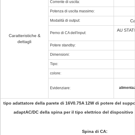
Corrente di uscita:
Potenza di uscita massimo:
Modalità di output:
Ca
AU STAT
Perno di CA dell'input:
Caratteristiche &
dettagli
Potere standby:
Dimensioni:
Tipo:
colore:
alimentaz
Evidenziare:
tipo adattatore della parete di 16V0.75A 12W di potere del suppo
adaptAC/DC della spina per il tipo elettrico del dispositiv
Spina di CA: