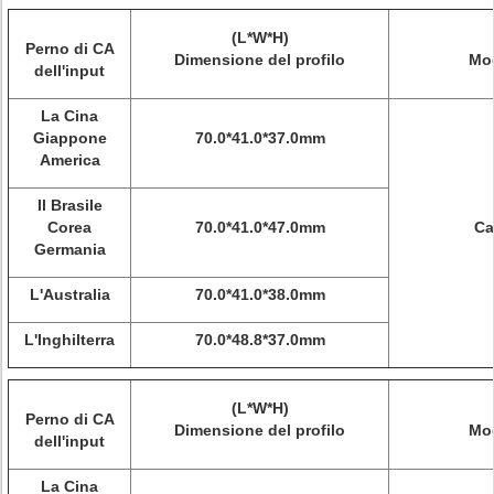
(L*W*H)
Perno di CA
Dimensione del profilo
Mod
dell'input
La Cina
Giappone
70.0*41.0*37.0mm
America
Il Brasile
Corea
70.0*41.0*47.0mm
Ca
Germania
L'Australia
70.0*41.0*38.0mm
L'Inghilterra
70.0*48.8*37.0mm
(L*W*H)
Perno di CA
Dimensione del profilo
Mod
dell'input
La Cina