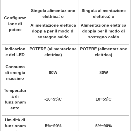
Singola alimentazione
Singola alimentazione
elettrica; o
elettrica; o
Configuraz
ione di
Alimentazione elettrica
Alimentazione elettrica
potere
doppia per il modo di
doppia per il modo di
sostegno caldo
sostegno caldo
Indicazion
POTERE (alimentazione
POTERE (alimentazione
e del LED
elettrica)
elettrica)
Consumo
di energia
80W
80W
massimo
Temperatur
a di
-10~55ìC
10~55ìC
funzionam
ento
Umidità di
funzionam
5%~90%
5%~90%