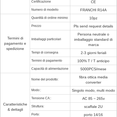
Certificazione
CE
Numero di modello
FRANCHI R14A
Quantità di ordine minimo
10pz
Prezzo
Pls send request details
Persona neutrale o
Termini di
Imballaggi particolari
imballaggio standard di
pagamento e
marca
spedizione
Tempi di consegna
2-3 giorni feriali
Termini di pagamento
100% T / T anticipo
Capacità di alimentazione
5000PCS/mese
fibra ottica media
Nome del prodotto:
converter
Modo::
Singolo modo, multi modo
Tensione CA::
AC 85 ~ 265v
Caratteristiche
Struttura:
scaffale 2U
& dettagli
Porto:
porto 14/16