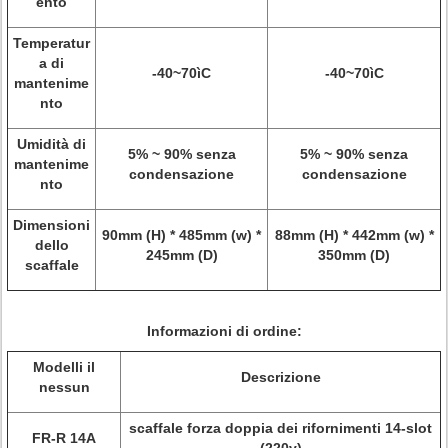
ento
Temperatur
a di
-40~70ìC
-40~70ìC
mantenime
nto
Umidità di
5% ~ 90% senza
5% ~ 90% senza
mantenime
condensazione
condensazione
nto
Dimensioni
90mm (H) * 485mm (w) *
88mm (H) * 442mm (w) *
dello
245mm (D)
350mm (D)
scaffale
Informazioni di ordine:
Modelli il
Descrizione
nessun
scaffale forza doppia dei rifornimenti 14-slot
FR-R 14A