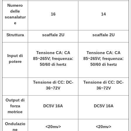
Numero
delle
16
14
scanalatur
e
Struttura
scaffale 2U
scaffale 2U
Tensione CA: CA
Tensione CA: CA
Input di
85~265V; frequenza:
85~265V; frequenza:
potere
50/60 di hertz
50/60 di hertz
Tensione di CC: DC-
Tensione di CC: DC-
36~72V
36~72V
Output di
forza
DC5V 16A
DC5V 16A
motrice
Ondulazio
<20mv>
<20mv>
ne