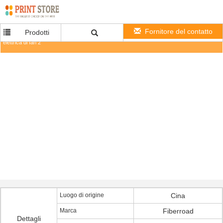
Fornitore del contatto
Prodotti
Un convertitore a fibra ottica di 14 telai Rackmount della scanalatura con 4 l'alimentazione
elettrica di fan 2
Luogo di origine
Cina
Marca
Fiberroad
Dettagli