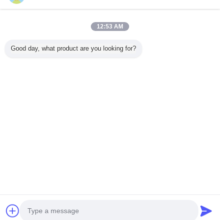
12:53 AM
Casa
Good day, what product are you looking for?
Tutti i prodotti
Circa noi
Contattaci
Richiedere un preventivo
Cambi la lingua
Sito pieno
Copyright © 2014 - 2026 Shenzhen Power Adapter Co.,Ltd..
All rights reserved.
Developed by
ECER