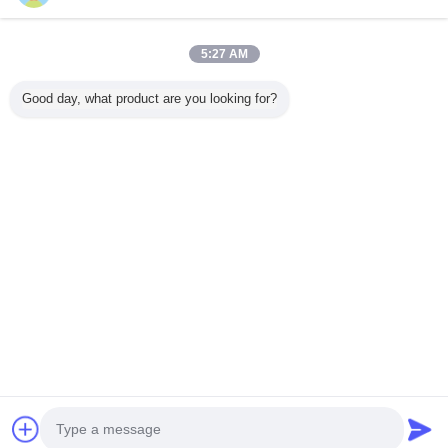
5:27 AM
Casa
Good day, what product are you looking for?
Tutti i prodotti
Circa noi
Contattaci
Richiedere un preventivo
Cambi la lingua
Sito pieno
Copyright © 2014 - 2026 Shenzhen Power Adapter Co.,Ltd..
All rights reserved.
Developed by
ECER