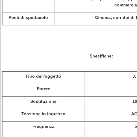
commercial
Posti di spettacolo
Cinema, corridoi di 
Specifiche
:
Tipo dell'oggetto
X
Potere
Sostituzione
1
Tensione in ingresso
AC
Frequenza
5