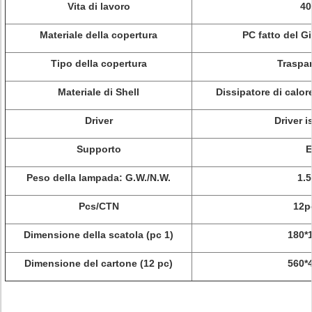
Vita di lavoro
40
Materiale della copertura
PC fatto del 
Tipo della copertura
Traspar
Materiale di Shell
Dissipatore di calor
Driver
Driver i
Supporto
E
Peso della lampada: G.W./N.W.
1.
Pcs/CTN
12p
Dimensione della scatola (pc 1)
180*
Dimensione del cartone (12 pc)
560*