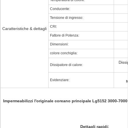
Temperatura di colore:
Conducente:
Tensione di ingresso:
CRI:
Caratteristiche & dettagli
Fattore di Potenza:
Dimensioni:
colore conchiglia:
Dissi
Dissipatore di calore:
Evidenziare:
h
Impermeabilizzi l'originale coreano principale Lg5152 3000-7000k
Dettagli rapidi: