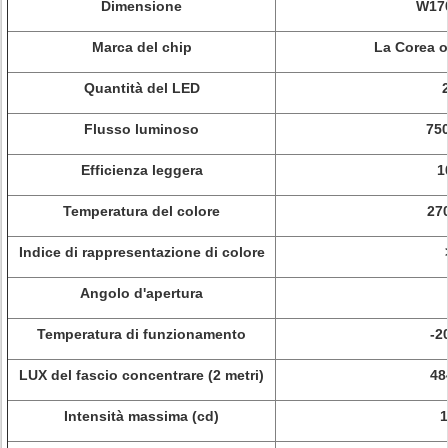
Dimensione
W17
Marca del chip
La Corea o
Quantità del LED
Flusso luminoso
75
Efficienza leggera
1
Temperatura del colore
27
Indice di rappresentazione di colore
Angolo d'apertura
Temperatura di funzionamento
-2
LUX del fascio concentrare (2 metri)
48
Intensità massima (cd)
1