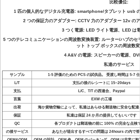
比較優位:
1 匹の個人的なデジタル充電器: smartphone/タブレット 
2 つの保証力のアダプター: CCTV 力のアダプター 12v
3 つく電源: LED ライト電源、LED
5 つのテレコミュニケーションの周波数変換装置: ルーター/ハブのセリウム K
ット トップ ボックスの周波数
4 A&V の電源: スピーカーの電源、DVD 
私達のサービス
サンプル
1-5
評価のための
PCS の
試供品。 受渡し時間は 5-7 
L/T
支払の後のレシートに 15~20days
支払
L/C、T/T の西連合、Paypal
言葉
EXW の工場
出荷
海か貨物空輸によって、私達はあらゆる郵送物に安全な配達
保証
私達は
保証 24 か月の提供してもいいです
QC
各
プロダクトは郵送物の前に 100% の完全な点検
の後サービス
あなたが堤出するすべての問題は 24hours の内で
OEM&ODM
OEM の
設計、OEM 色、OEM のパッキング、ODM は非常に