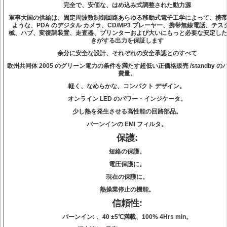
完全で、安価な、はめ込み式調整された動力源
軍事大国の供給は、固定周波数制御回路あらゆる移動式電子工学によって、携
ような、PDA のデジタル カメラ、CD/MP3 プレーヤー、携帯無線電話、テス
械、ハブ、変復調装置、走査器、プリンターおよび大いにもっと必要な安定し
きがする出力を保証します
余分に安全な設計、それぞれの安全承認とのすべて
欧州共同体 2005 のグリーン電力の条件を満たす超低い正価格販売 /standby の
費量。
軽く、なめらかな、コンパクト デザイン。
オンライン LED のパワー・インジケータ。
少し熱を発生させる高性能の回路部品。
バーンインの EMI フィルタ。
保護:
短絡の保護。
電圧保護に。
現在の保護に。
熱操業停止の機能。
信頼性:
バーンイン
: 、40 ±5℃満載、100% 4Hrs min。