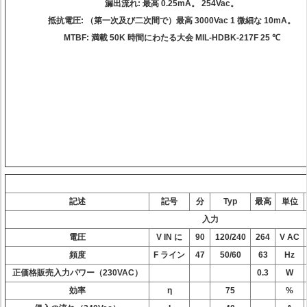
漏出流れ
: 最高 0.25mA。 254Vac。
抵抗電圧
: （第一次及び二次間で）最高 3000Vac 1 微細な 10mA。
MTBF
: 満載 50K 時間にわたる大会 MIL-HDBK-217F 25 ℃
電気指定
（絶対最高評価）
記述
記号
分
Typ
最高
単位
入力
電圧
V
IN に
90
120/240
264
V AC
頻度
F
ライン
47
50/60
63
Hz
正価格販売入力パワー（230VAC）
0.3
W
効率
η
75
%