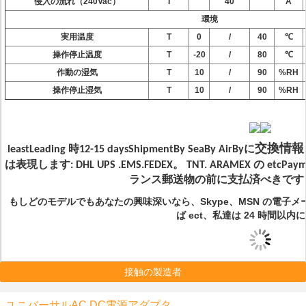
侵入の流れ（240Vac）
I
40
A
環境
実用温度
T
0
/
40
℃
操作停止温度
T
-20
/
80
℃
作動の湿気
T
10
/
90
%RH
操作停止湿気
T
10
/
90
%RH
交換情
leastLeading 時12-15 daysShipmentBy SeaBy AirByに
は表現します: DHL UPS .EMS.FEDEX。 TNT. ARAMEX の etcP
ランス郵送物の前に支払済べきです
もしどのモデルでもあなたの興味深いなら、Skype、MSN の電子
ば ect、私達は 24 時間以内
接触の製造者
ユニバーサルAC DC電源アダプタ