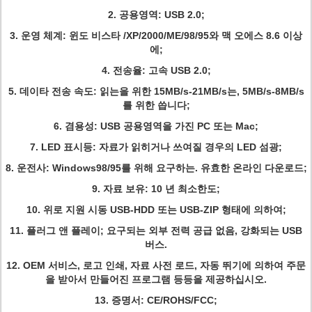
2.
공용영역: USB 2.0;
3.
운영 체계: 윈도 비스타 /XP/2000/ME/98/95와 맥 오에스 8.6 이상
에;
4.
전송율: 고속 USB 2.0;
5.
데이타 전송 속도: 읽는을 위한 15MB/s-21MB/s는, 5MB/s-8MB/s
를 위한 씁니다;
6.
겸용성: USB 공용영역을 가진 PC 또는 Mac;
7.
LED 표시등: 자료가 읽히거나 쓰여질 경우의 LED 섬광;
8.
운전사: Windows98/95를 위해 요구하는. 유효한 온라인 다운로드;
9.
자료 보유: 10 년 최소한도;
10.
위로 지원 시동 USB-HDD 또는 USB-ZIP 형태에 의하여;
11.
플러그 앤 플레이; 요구되는 외부 전력 공급 없음, 강화되는 USB
버스.
12.
OEM 서비스, 로고 인쇄, 자료 사전 로드, 자동 뛰기에 의하여 주문
을 받아서 만들어진 프로그램 등등을 제공하십시오.
13.
증명서: CE/ROHS/FCC;