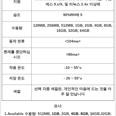
지원
에스 9.x/X, 및 리눅스 2.4x 이상에
습도
90%RH에 5
128MB, 256MB, 512MB, 1GB, 2GB, 4GB, 8GB,
수용량
16GB, 32GB, 64GB
동작 전류
<104ma>
현재를 중단하십
<86ma>
시오
작용 온도
-10 ~ 55°c
저장 온도
- 20 ~ 55°c
선택 각종 색깔은, 개인적인 마음에 드는 것을 아
색깔
주 잘 만납니다
묘사:
1.Available 수용량: 512MB,
1GB
, 2GB,
4GB
,
8GB
, 1
6GB,32GB;