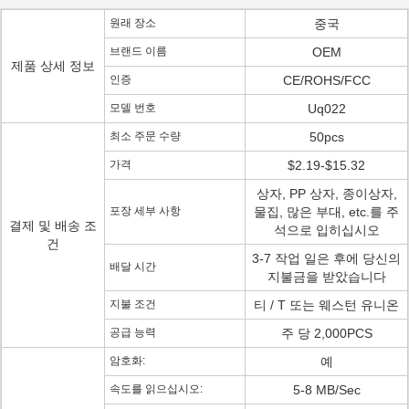
원래 장소
중국
브랜드 이름
OEM
제품 상세 정보
인증
CE/ROHS/FCC
모델 번호
Uq022
최소 주문 수량
50pcs
가격
$2.19-$15.32
상자, PP 상자, 종이상자,
포장 세부 사항
물집, 많은 부대, etc.를 주
결제 및 배송 조
석으로 입히십시오
건
3-7 작업 일은 후에 당신의
배달 시간
지불금을 받았습니다
지불 조건
티 / T 또는 웨스턴 유니온
공급 능력
주 당 2,000PCS
암호화:
예
속도를 읽으십시오:
5-8 MB/Sec