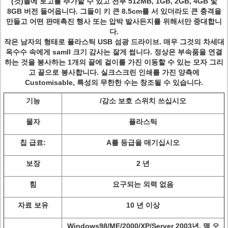
(것)들에 로고를 추가할 수 있고 전부 512MB, 1GB, 2GB, 4GB 및
8GB 버전 들어옵니다. 그들이 키 큰 8.5cm를 서 있더라도 큰 충격을
만들고 어떤 판매촉진 행사 또는 압박 발사든지를 위해서만 중대합니
다.
작은 남자의 형태로 플라스틱 USB 섬광 드라이브. 매우 그것의 차세대
옥수수 속에게 samll 크기 감사는 잘게 썹니다. 정상은 부속품을 연결
하는 것을 봉사하는 1개의 끝에 걸이를 가진 이동할 수 있는 모자 그리
고 끝으로 봉사합니다. 실크스크린 인쇄를 가진 양측에
Customisable, 특성의 무한한 수는 창조될 수 있습니다.
기능
/감소 보호 스위치 쓰십시오
물자
플라스틱
칩 급료:
A를 등급을 매기십시오
보장
2 년
힘
요구되는 외력 없음
자료 보유
10 년 이상
Windows98/ME/2000/XP/Server 2003년, 맥 오