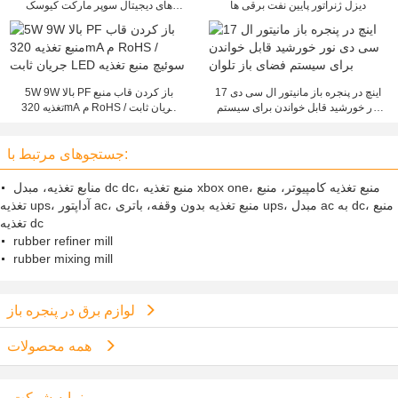
دیزل ژنراتور پایین نفت برقی ها
های دیجیتال سوپر مارکت کیوسک
1280 X 1024
17 اینچ در پنجره باز مانیتور ال سی دی
5W 9W بالا PF باز کردن قاب منبع
نور خورشید قابل خواندن برای سیستم
تغذیه 320mA م RoHS / جریان ثابت
فضای باز تلوان
LED سوئیچ منبع تغذیه
جستجوهای مرتبط با:
منابع تغذیه، مبدل dc dc، منبع تغذیه xbox one، منبع تغذیه کامپیوتر، منبع
تغذیه ups، آداپتور ac، منبع تغذیه بدون وقفه، باتری ups، مبدل ac به dc، منبع
تغذیه dc
rubber refiner mill
rubber mixing mill
لوازم برق در پنجره باز
همه محصولات
نمایه شرکت