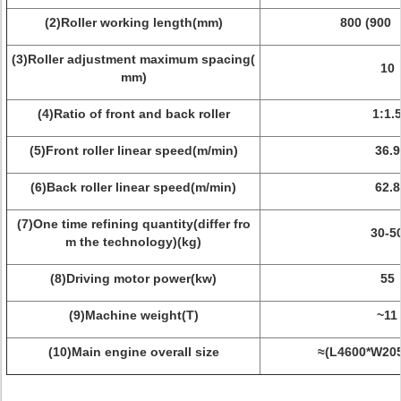
(2)Roller working length(mm)
800 (900 
(3)Roller adjustment maximum spacing(
10
mm)
(4)Ratio of front and back roller
1:1.
(5)Front roller linear speed(m/min)
36.9
(6)Back roller linear speed(m/min)
62.8
(7)One time refining quantity(differ fro
30-5
m the technology)(kg)
(8)Driving motor power(kw)
55
(9)Machine weight(T)
~11
(10)Main engine overall size
≈(L4600*W20