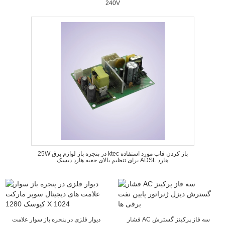
240V
25W در پنجره باز لوازم برق ktec باز کردن قاب مورد استفاده
برای تنظیم بالای جعبه هارد دیسک ADSL هارد
فشار AC سه فاز پرکینز گسترش
دیوار فلزی در پنجره باز سوار علامت