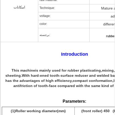
raw material:
امکانات
Technique:
Mature 
voltage:
ad
color:
differe
برجسته:
rubber
Introduction
This machineis mainly used for rubber plasticating,mixin
sheeting.With hard-ened tooth-surface reducer and welded base
has the advantages of high efficiency,compact conformation,
antifriction of tooth-face compared with the same kind o
Parameters
:
(1)Roller working diameter(mm)
(front roller) 450 (