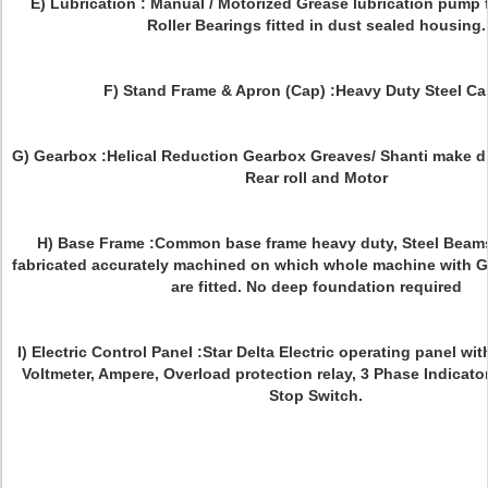
E) Lubrication : Manual / Motorized Grease lubrication pump f
Roller Bearings fitted in dust sealed housing.
F) Stand Frame & Apron (Cap) :Heavy Duty Steel Ca
G) Gearbox :Helical Reduction Gearbox Greaves/ Shanti make di
Rear roll and Motor
H) Base Frame :Common base frame heavy duty, Steel Beam
fabricated accurately machined on which whole machine with 
are fitted. No deep foundation required
I) Electric Control Panel :Star Delta Electric operating panel wi
Voltmeter, Ampere, Overload protection relay, 3 Phase Indicat
Stop Switch.