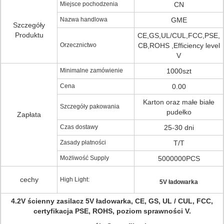
Miejsce pochodzenia
CN
Nazwa handlowa
GME
Szczegóły
Produktu
CE,GS,UL/CUL,FCC,PSE,
Orzecznictwo
CB,ROHS ,Efficiency level
V
Minimalne zamówienie
1000szt
Cena
0.00
Karton oraz małe białe
Szczegóły pakowania
pudełko
Zapłata
Czas dostawy
25-30 dni
Zasady płatności
T/T
Możliwość Supply
5000000PCS
cechy
High Light:
5V ładowarka
4.2V ścienny zasilacz 5V ładowarka, CE, GS, UL / CUL, FCC,
certyfikacja PSE, ROHS, poziom sprawności V.