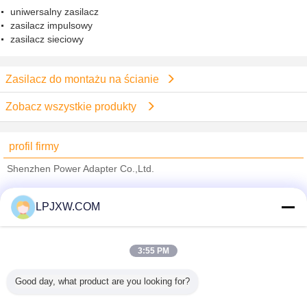
uniwersalny zasilacz
zasilacz impulsowy
zasilacz sieciowy
Zasilacz do montażu na ścianie
Zobacz wszystkie produkty
profil firmy
Shenzhen Power Adapter Co.,Ltd.
sprawdzonych dostawców
LPJXW.COM
Trust Seal
Verified Suplier
3:55 PM
Dom
Good day, what product are you looking for?
Wszystkie produkty