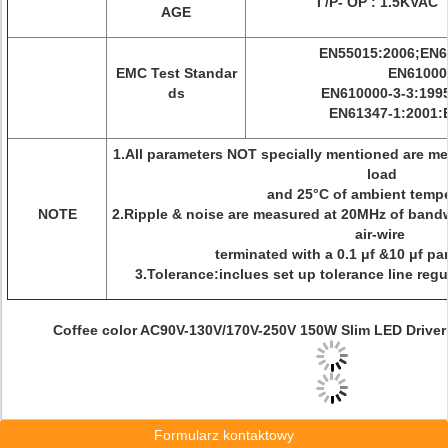
I /P- OP : 1.5KVAC 
AGE
EN55015:2006;EN6
EMC Test Standar
EN61000-
ds
EN610000-3-3:199
EN61347-1:2001:
1.All parameters NOT specially mentioned are me
load
and 25°C of ambient tempe
NOTE
2.Ripple & noise are measured at 20MHz of bandw
air-wire
terminated with a 0.1 μf &10 μf par
3.Tolerance:inclues set up tolerance line regu
Coffee color AC90V-130V/170V-250V 150W Slim LED Driver 
Formularz kontaktowy