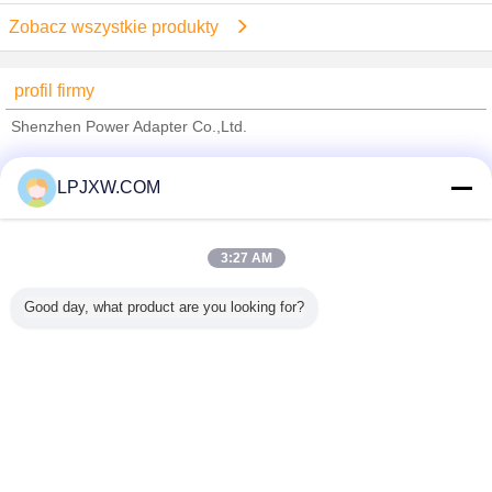
Zobacz wszystkie produkty
profil firmy
Shenzhen Power Adapter Co.,Ltd.
sprawdzonych dostawców
LPJXW.COM
Trust Seal
Verified Suplier
3:27 AM
Dom
Good day, what product are you looking for?
Wszystkie produkty
O nas
Skontaktuj się z nami
Poprosić o wycenę