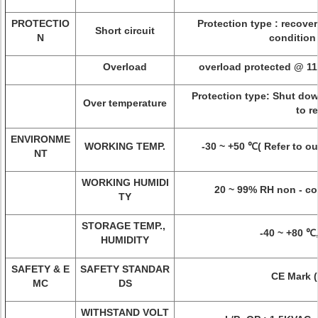
PROTECTIO
Protection type : recover
Short circuit
N
condition
Overload
overload protected @ 11
Protection type: Shut dow
Over temperature
to r
ENVIRONME
WORKING TEMP.
-30 ~ +50 ℃( Refer to ou
NT
WORKING HUMIDI
20 ~ 99% RH non - co
TY
STORAGE TEMP.,
-40 ~ +80 ℃
HUMIDITY
SAFETY & E
SAFETY STANDAR
CE Mark (
MC
DS
WITHSTAND VOLT