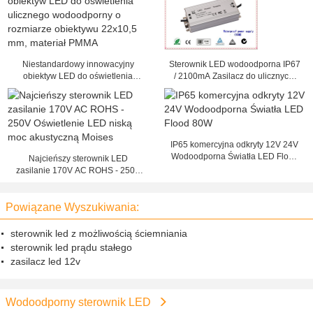
Niestandardowy innowacyjny
Sterownik LED wodoodporna IP67
obiektyw LED do oświetlenia
/ 2100mA Zasilacz do ulicznych,
ulicznego wodoodporny o
Chest 152 x 68 x 38mm
rozmiarze obiektywu 22x10,5 mm,
materiał PMMA
IP65 komercyjna odkryty 12V 24V
Wodoodporna Światła LED Flood
Najcieńszy sterownik LED
80W
zasilanie 170V AC ROHS - 250V
Oświetlenie LED niską moc
akustyczną Moises
Powiązane Wyszukiwania:
sterownik led z możliwością ściemniania
sterownik led prądu stałego
zasilacz led 12v
Wodoodporny sterownik LED