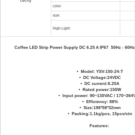
cechy
color:
size:
High Light:
Coffee LED Strip Power Supply DC 6.25 A IP67 50Hz - 60Hz
• Model: YSV-150-24-T
• DC Voltage:24VDC
• DC current:6.25A
• Rated power:150W
• Input power: 90~130VAC / 170~264
• Efficiency: 88%
• Size:198*58*32mm
• Packing:1.1kg/pcs, 15pcs/ctn
Features: