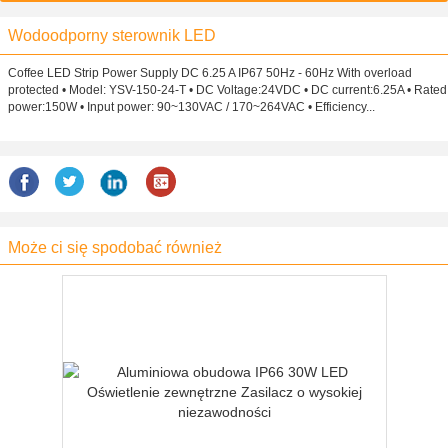
Wodoodporny sterownik LED
Coffee LED Strip Power Supply DC 6.25 A IP67 50Hz - 60Hz With overload
protected • Model: YSV-150-24-T • DC Voltage:24VDC • DC current:6.25A • Rated
power:150W • Input power: 90~130VAC / 170~264VAC • Efficiency...
Może ci się spodobać również