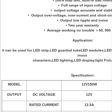
• 100% load test, built-in EMI filter
• Full range of input voltage
• output voltage accurate and stab
• Output over-voltage, over-current and short-ci
• Output low ripple and noise
• Two year warranty
• Average working no trouble ＞50, 000
Application:
it can be used for LED strip.LED guardral tubeLED modules,LED
inous
characters,LED lighting,LED display,light Fix
Specification:
MODEL
12V150W
OUTPUT
DC VOLTAGE
12V
RATED CURRENT
12.5A