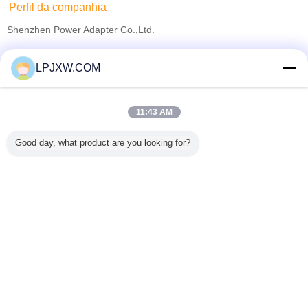
Perfil da companhia
Shenzhen Power Adapter Co.,Ltd.
Fornecedores Verified
LPJXW.COM
Trust Seal
Verified Suplier
11:43 AM
Casa
Good day, what product are you looking for?
Todos os Produtos
Mapa do Site
Fale Conosco
Pedir um orçamento
Mude a língua