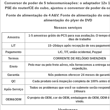
Conversor de poder de 5 telecomunicações: o adaptador 12v 
PSE do router/CE do cubo, ajustou o conversor de poder da ca
Fonte de alimentação de 4 A&V: Fonte de alimentação do orad
alimentação do plyer de DVD
Nossos serviços
1-5
amostras grátis do
PCS
para sua avaliação. O tempo d
Amostra
dias de trabalho
L/T
15~20days após recepção de seu pagament
Pagamento
L/C, T/T, união ocidental, Paypal
Termos
CORRENTE DE RELÓGIO SHENZHEN
Pelo mar ou pelo frete aéreo, nós fornecemos a entrega s
Envio
expedição.
Garantia
Nós
podemos oferecer 24 meses de garanti
QC
Cada
produto será inspeção completa de 100% antes d
Todos os problemas que você se submete serão respondi
Após-Serviço
24hours
O projeto do
OEM
, cor do OEM, embalagem do OEM, ODM é
OEM&ODM
vindo.