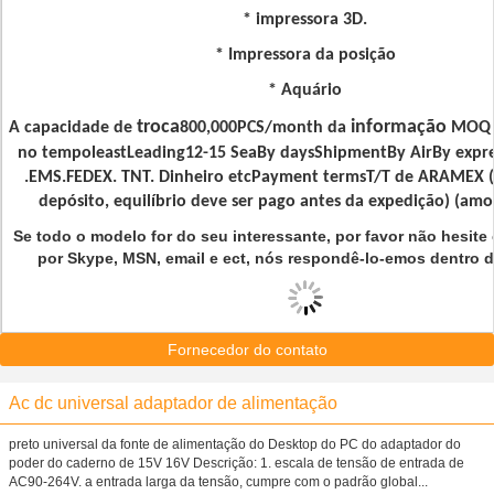
* impressora 3D.
* Impressora da posição
* Aquário
troca
informação
A capacidade de
800,000PCS/month da
MOQ 
no tempoleastLeading12-15 SeaBy daysShipmentBy AirBy expre
.EMS.FEDEX. TNT. Dinheiro etcPayment termsT/T de ARAMEX 
depósito, equilíbrio deve ser pago antes da expedição) (amos
Se todo o modelo for do seu interessante, por favor não hesite
por Skype, MSN, email e ect, nós respondê-lo-emos dentro d
Fornecedor do contato
Ac dc universal adaptador de alimentação
preto universal da fonte de alimentação do Desktop do PC do adaptador do
poder do caderno de 15V 16V Descrição: 1. escala de tensão de entrada de
AC90-264V. a entrada larga da tensão, cumpre com o padrão global...