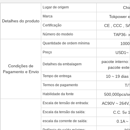
Lugar de origem
Chi
Marca
Tokpower 
Detalhes do produto
Certificação
CE , CCC , S
Número do modelo
TAP36- 
Quantidade de ordem mínima
1000
Preço
USD1~ 
pacote interno:
Detalhes da embalagem
Condições de
pacote exter
Pagamento e Envio
Tempo de entrega
10 ~ 19 dias
Termos de pagamento
T/T
Habilidade da fonte
500,000pcs/s
Escala de tensão de entrada:
AC90V ~ 264V,
Escala da tensão da saída:
C.C. 5v 
escala da corrente de saída:
0.1A ~