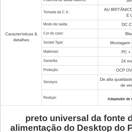
Potência de saída máximo:
36
AU BRITÂNIC
Tomada da C.A.:
E.
Modo de saída:
DC C
Cor do caso:
Bla
Características &
detalhes
Socket Type:
Montagem 
Materiais:
PC +
Garantia:
24 m
Proteção:
OCP OV
De alta qualidad
Serviços:
de ve
Realçar:
Adaptador de 
preto universal da fonte 
alimentação do Desktop do 