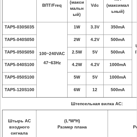
(макси
ВПТ/Freq
Vdc
(максимал
мальн
ьный)
ый)
TAP5-030S035
1W
3.3V
350mA
TAP5-040S050
2W
4.2V
500mA
TAP5-050S050
2.5W
5V
500mA
100~240VAC
47~63Hz
TAP5-040S100
4.2W
4.2V
1000mA
TAP5-050S100
5W
5V
1000mA
TAP5-120S100
6W
12
500mA
Штепсельная вилка AC:
Штырь AC
(L*W*H)
входного
Размер плана
Р
сигнала