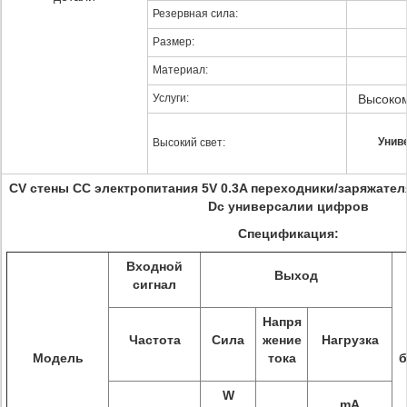
Резервная сила:
Размер:
Материал:
Услуги:
Высоко
Унив
Высокий свет:
CV стены CC электропитания 5V 0.3A переходники/заряжате
Dc универсалии цифров
Спецификация:
Входной
Выход
сигнал
Напря
Частота
Сила
жение
Нагрузка
Модель
тока
б
W
mA