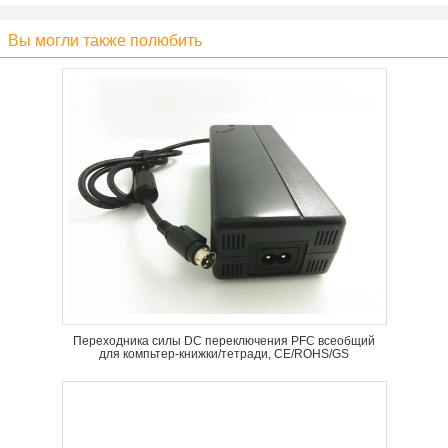
Вы могли также полюбить
Переходника силы DC переключения PFC всеобщий
для компьтер-книжки/тетради, CE/ROHS/GS