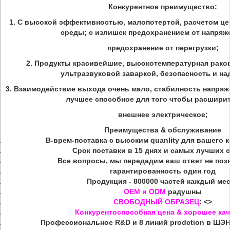
Конкурентное преимущество:
1. С высокой эффективностью, малопотертой, расчетом ц
среды; с излишек предохранением от напряже
предохранение от перегрузки;
2. Продукты красивейшие, высокотемпературная раков
ультразвуковой заваркой, безопасность и на
3. Взаимодействие выхода очень мало, стабилность напряж
лучшее способное для того чтобы расшири
внешнее электрическое;
Преимущества & обслуживание
В-врем-поставка с высоким quanlity для вашего к
Срок поставки в 15 днях и самых лучших 
Все вопросы, мы передадим ваш ответ не позн
гарантированность один год
Продукция - 800000 частей каждый ме
OEM и ODM
радушны
СВОБОДНЫЙ ОБРАЗЕЦ
:
<>
Конкурентоспособная цена & хорошее ка
Профессиональное R&D и
8 линий
prodction в ШЭ