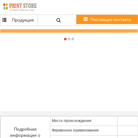
Поставщик контакта
Продукция
CV стены CC электропитания 5V 0.3A переходники/заряжателя переходники MP5
силы Dc универсалии цифров
Место происхождения
Подробная
Фирменное наименование
информация о