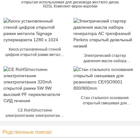
открытая используемая для дисковода жесткого диска
ADSL Комплект-верхн-коробки
Киоск установленный стеной
цифров открытой рамки металла
Электрический стартер
Signage супермаркета 1280 x
давления масла набора
1024
генератора AC трехфазный
Perkins открытый дизельный
низкий
Стан стального основания
открытый смешивая для
резинового CE/ISO9001
CE RoHS/постоянн
800/900mm
электропитание электропитания
320mA открытой рамки 5W 9W
высокий PF переключателя СИД
Родственные поиски:
течения