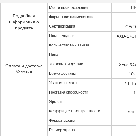
Место происхождения
Шэ
Подробная
Фирменное наименование
информация о
Сертификация
CE/F
продукте
Номер модели
AXD-17O
Количество мин заказа
Цена
Упаковывая детали
2Pcs /Ca
Оплата и доставка
Условия
Время доставки
10-
Условия оплаты
T / T, 
Поставка способности
1
Яркость:
Коэффициент контрастности:
конт
Формат экрана:
Размер экрана: