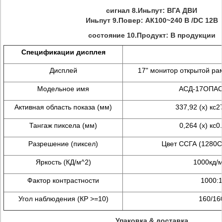
сигнал 8.Иньпут: ВГА ДВИ
Иньпут 9.Повер: АК100~240 В /DC 12В
состояние 10.Продукт: В продукции
Спецификации дисплея
Дисплей
17" монитор открытой ра
Модельное имя
АСД-17ОПА
Активная область показа (мм)
337,92 (х) кс2
Тангаж пиксела (мм)
0,264 (х) кс0
Разрешение (пиксел)
Цвет ССГА (1280С
Яркость (КД/м^2)
1000кд/
Фактор контрастности
1000:
Угол наблюдения (КР >=10)
160/16
Упаковка & доставка