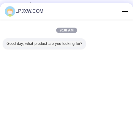
ซัพพลายเออร์ที่ได้รับการยืนยัน
LPJXW.COM
Trust Seal
Verified Suplier
9:38 AM
บ้าน
Good day, what product are you looking for?
ผลิตภัณฑ์ทั้งหมด
เกี่ยวกับเรา
ติดต่อเรา
ขอใบเสนอราคา
เปลี่ยนภาษา
เว็บไซต์เต็มรูปแบบ
Copyright © 2014 - 2026 Shenzhen Power Adapter Co.,Ltd..