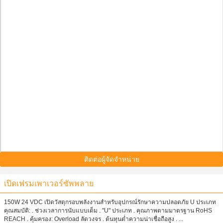
ติดต่อผู้จัดจำหน่าย
เปิดเฟรมเพาเวอร์ซัพพลาย
150W 24 VDC เปิดวัสดุกรอบพลังงานสำหรับอุปกรณ์รักษาความปลอดภัย U ประเภท
คุณสมบัติ: . ช่วงเวลาการนับแบบเต็ม . "U" ประเภท . คุณภาพตามมาตรฐาน RoHS
REACH . คุ้มครอง: Overload ลัดวงจร . ต้นทุนต่ำความน่าเชื่อถือสูง . ...