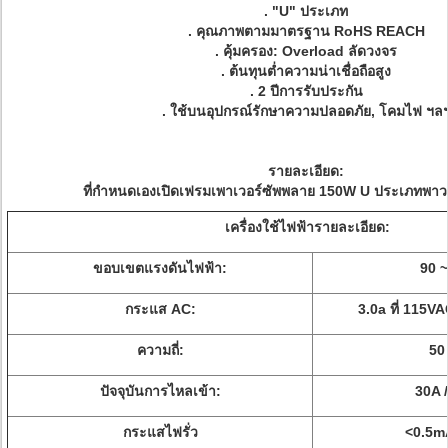
.
"U" ประเภท
.
คุณภาพตามมาตรฐาน RoHS REACH
.
คุ้มครอง: Overload ลัดวงจร
.
ต้นทุนต่ำความน่าเชื่อถือสูง
.
2 ปีการรับประกัน
.
ใช้บนอุปกรณ์รักษาความปลอดภัย, โคมไฟ ฯล
รายละเอียด:
ที่กำหนดเองเปิดเฟรมเพาเวอร์ซัพพลาย 150W U ประเภทพาว
เครื่องใช้ไฟฟ้ารายละเอียด:
ขอบเขตแรงดันไฟฟ้า:
90 
กระแส AC:
3.0a ที่ 115VA
ความถี่:
50
ปัจจุบันการไหลเข้า:
30A 
กระแสไฟรั่ว
<0.5m