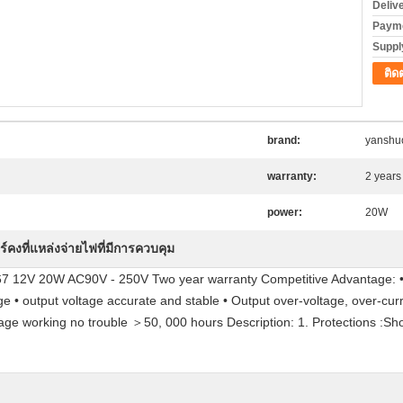
Deliv
Payme
Supply
ติด
brand:
yanshu
warranty:
2 years
power:
20W
์คงที่แหล่งจ่ายไฟที่มีการควบคุม
IP67 12V 20W AC90V - 250V Two year warranty Competitive Advantage: • 
ltage • output voltage accurate and stable • Output over-voltage, over-cur
age working no trouble ＞50, 000 hours Description: 1. Protections :Sho