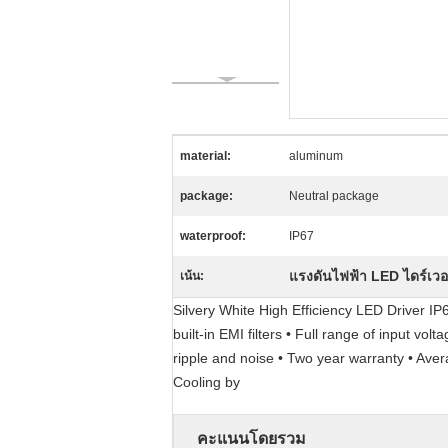
material:
aluminum
package:
Neutral package
waterproof:
IP67
แรงดันไฟฟ้า LED ไดร์เวอร
เน้น:
Silvery White High Efficiency LED Driver 
built-in EMI filters • Full range of input vo
ripple and noise • Two year warranty • Aver
Cooling by
คะแนนโดยรวม