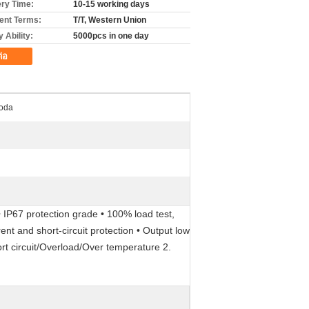
ery Time:
10-15 working days
nt Terms:
T/T, Western Union
 Ability:
5000pcs in one day
ต่อ
oda
IP67 protection grade • 100% load test,
rent and short-circuit protection • Output low
rt circuit/Overload/Over temperature 2.