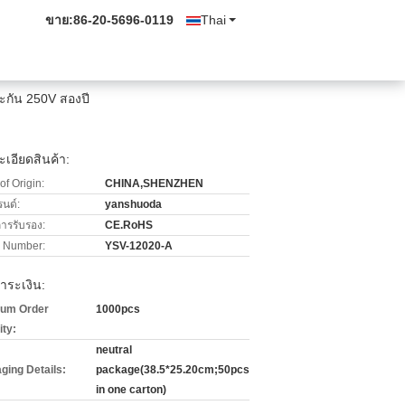
ขาย:
86-20-5696-0119
Thai
ะกัน 250V สองปี
เอียดสินค้า:
of Origin:
CHINA,SHENZHEN
รนด์:
yanshuoda
การรับรอง:
CE.RoHS
 Number:
YSV-12020-A
ำระเงิน:
um Order
1000pcs
ity:
neutral
ging Details:
package(38.5*25.20cm;50pcs
in one carton)