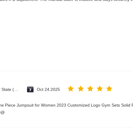
Vatican City State (Holy See)
Oct 24.2025
One Piece Jumpsuit for Women 2023 Customized Logo Gym Sets Solid P
23@