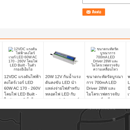
12VDC แรงดันไฟฟ้า
20W 12V กันน้ำแรง
ขนาดกะทัดรัดบูรณา
พ
r
คงไดร์เวอร์ LED
ดันคงขับ LED นำ
การ 700mA LED
L
60W AC 170 - 260V
แหล่งจ่ายไฟสำหรับ
Driver 28W และ
ป
โคมไฟ LED Built -
หลอดไฟ LED กับ
ไมโครเวฟตรวจจับ
เ
ในตัวกรองอีเอ็มไอ
สมาคมนักวิเคราะห์
ความเคลื่อนไหว
หลักทรัพย์