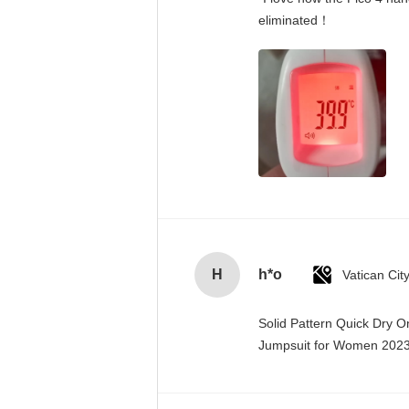
eliminated！
H
h*o
Solid Pattern Quick Dry 
Jumpsuit for Women 20