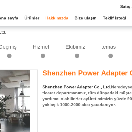
Satış
Ana sayfa
Ürünler
Hakkımızda
Bize ulaşın
Teklif isteği
Ltd.
Geçmiş
Hizmet
Ekibimiz
temas
Shenzhen Power Adapter C
Shenzhen Power Adapter Co., Ltd.
Neredeyse 
ticaret departmanımız, tüm dünyadaki müşteri
yardımcı olabilir.Her ayÜretimimizin yüzde 9
yaklaşık 1000-2000 alıcı yararlanıyor.