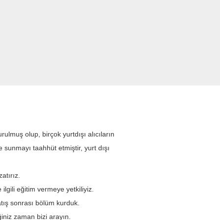
 yılda iki kez (Bahar ve Sonbahar Kanton
rsatlar kazanmamızı sağlar.Şirketimiz
lay erişimden yararlanıyorBu da bize her
ğlıyor.
rımız ve hızlı teslimatımız ile
r sunmak için her türlü çabayı
ı dört gözle bekliyoruz..
lmuş olup, birçok yurtdışı alıcıların
e sunmayı taahhüt etmiştir, yurt dışı
atırız.
lgili eğitim vermeye yetkiliyiz.
tış sonrası bölüm kurduk.
ğiniz zaman bizi arayın.