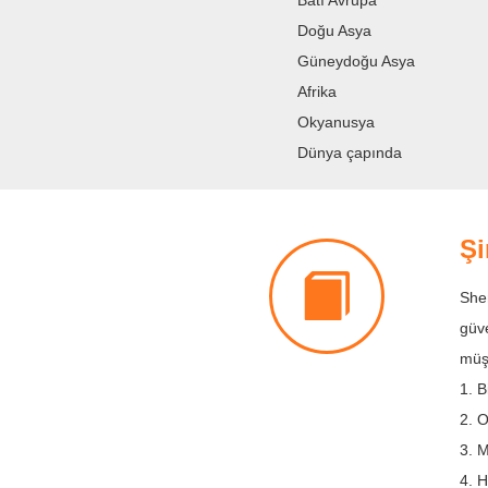
Batı Avrupa
Doğu Asya
Güneydoğu Asya
Afrika
Okyanusya
Dünya çapında
Şi
Shen
güve
müş
1. B
2. O
3. M
4. H