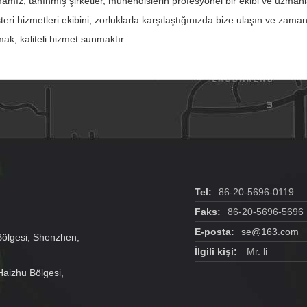
amız, tanınmış şirketler, mühendislerin profesyonel bir ekibi ve uzmanl
eri hizmetleri ekibini, zorluklarla karşılaştığınızda bize ulaşın ve zaman
ak, kaliteli hizmet sunmaktır. .
Tel:
86-20-5696-0119
Faks:
86-20-5696-5696
E-posta:
se@163.com
Bölgesi, Shenzhen,
İlgili kişi:
Mr. li
Haizhu Bölgesi,