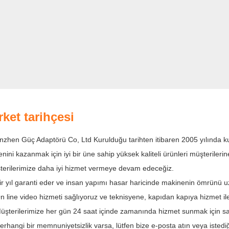
Guangzhou, Çin'in ünlü ihracat malları fuarı
Fuarı) düzenlenen bir şehridir ve bize bol fı
uygun ulaşım ve en son piyasa bilgilerine ko
zaman en son piyasaya ayak uydurmamızı sa
Size mükemmel hizmetlerimiz, rekabetçi fiyatla
desteklenen yüksek kaliteli ve güncel ürünle
gösteriyoruz.Yakında sizinle işbirliği yapmay
rket tarihçesi
zhen Güç Adaptörü Co, Ltd Kurulduğu tarihten itibaren 2005 yılında kuru
nini kazanmak için iyi bir üne sahip yüksek kaliteli ürünleri müşterilerin
terilerimize daha iyi hizmet vermeye devam edeceğiz.
ir yıl garanti eder ve insan yapımı hasar haricinde makinenin ömrünü uz
n line video hizmeti sağlıyoruz ve teknisyene, kapıdan kapıya hizmet ile i
üşterilerimize her gün 24 saat içinde zamanında hizmet sunmak için sa
erhangi bir memnuniyetsizlik varsa, lütfen bize e-posta atın veya istedi