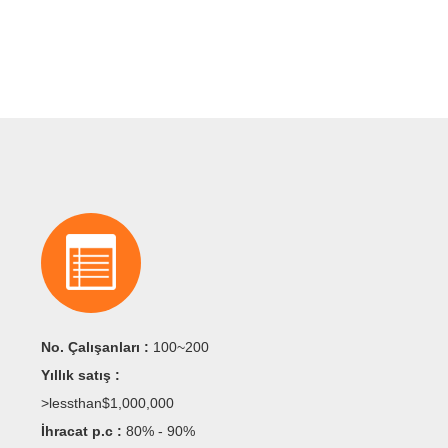
 kapak, deri, basamak, kol bantları, araba
No. Çalışanları :
100~200
 telefonu kapakları
Yıllık satış :
alar için uygundur.Yenilikçi tasarımları
>lessthan$1,000,000
irleşik Devletleri, Avrupa, Avustralya ve
or.
İhracat p.c :
80% - 90%