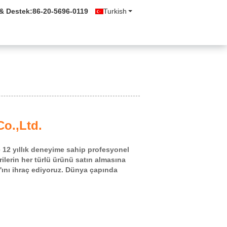
 & Destek:
86-20-5696-0119
Turkish
o.,Ltd.
12 yıllık deneyime sahip profesyonel
lerin her türlü ürünü satın almasına
0'ını ihraç ediyoruz. Dünya çapında