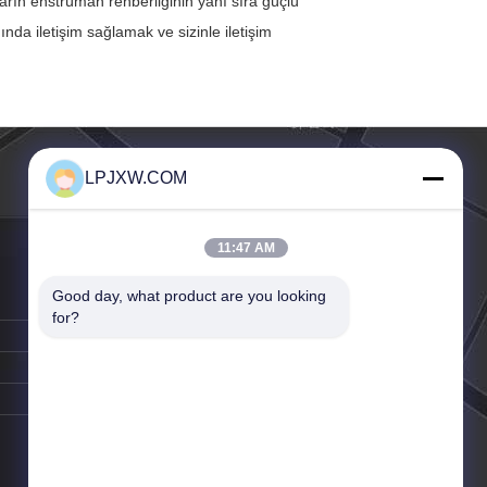
arın enstrüman rehberliğinin yanı sıra güçlü
ında iletişim sağlamak ve sizinle iletişim
LPJXW.COM
11:47 AM
Good day, what product are you looking 
for?