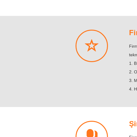
Fi
Firm
tekn
1. B
2. O
3. M
4. H
Şi