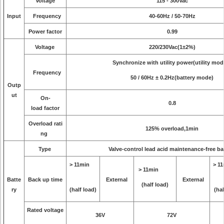
Voltage
115 - 300Vac
Input
Frequency
40-60Hz / 50-70Hz
Power factor
0.99
Voltage
220/230Vac(1±2%)
Synchronize with utility power(utility mod
Frequency
50 / 60Hz ± 0.2Hz(battery mode)
Outp
ut
On-
0.8
load factor
Overload rati
125% overload,1min
ng
Type
Valve-control lead acid maintenance-free ba
> 11min
> 
> 11min
Batte
Back up time
External
External
(half load)
ry
(half load)
(hal
Rated voltage
36V
72V