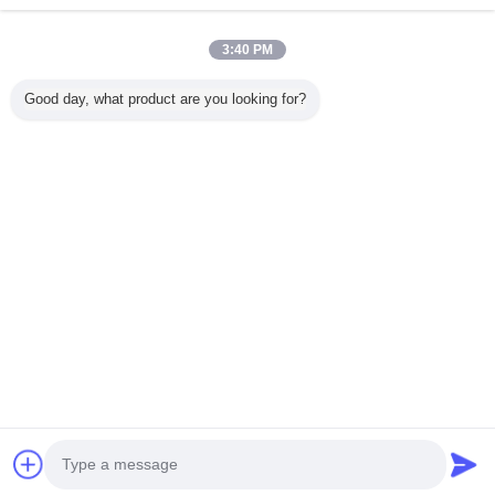
3:40 PM
Nhà
Good day, what product are you looking for?
Tất cả sản phẩm
Về chúng tôi
Liên hệ với chúng tôi
Yêu cầu báo giá
Thay đổi ngôn ngữ
Trang web đầy đủ
Copyright © 2014 - 2026 Shenzhen Power Adapter Co.,Ltd..
All rights reserved.
Developed by
ECER