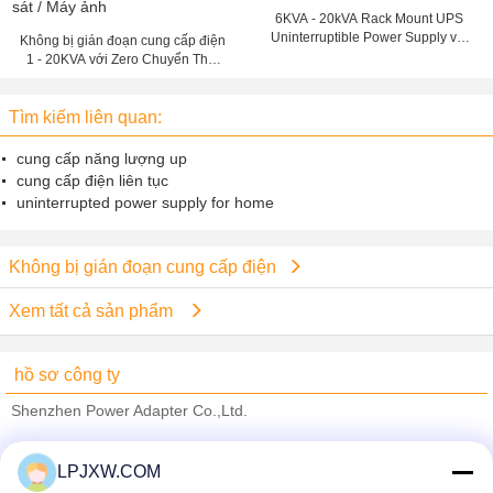
6KVA - 20kVA Rack Mount UPS
Uninterruptible Power Supply với
Không bị gián đoạn cung cấp điện
Snmp thẻ Web /
1 - 20KVA với Zero Chuyển Thời
Hệ thống giám sát / Máy ảnh
Tìm kiếm liên quan:
cung cấp năng lượng up
cung cấp điện liên tục
uninterrupted power supply for home
Không bị gián đoạn cung cấp điện
Xem tất cả sản phẩm
hồ sơ công ty
Shenzhen Power Adapter Co.,Ltd.
Nhà cung cấp xác nhận
LPJXW.COM
Trust Seal
Verified Suplier