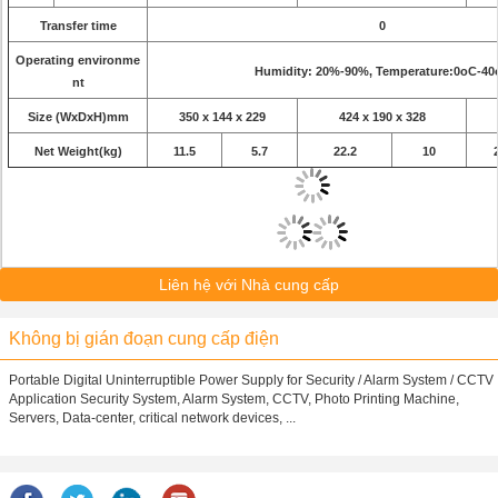
Transfer time
0
Operating environme
Humidity: 20%-90%, Temperature:0oC-40
nt
Size (WxDxH)mm
350 x 144 x 229
424 x 190 x 328
Net Weight(kg)
11.5
5.7
22.2
10
Liên hệ với Nhà cung cấp
Không bị gián đoạn cung cấp điện
Portable Digital Uninterruptible Power Supply for Security / Alarm System / CCTV
Application Security System, Alarm System, CCTV, Photo Printing Machine,
Servers, Data-center, critical network devices, ...