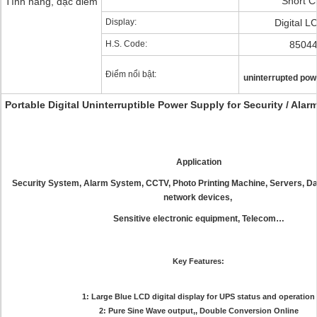
Short Ci
Tính năng, đặc điểm
Display:
Digital L
H.S. Code:
8504
Điểm nổi bật:
uninterrupted pow
Portable Digital Uninterruptible Power Supply for Security / Ala
Application
Security System, Alarm System, CCTV, Photo Printing Machine, Servers, Data
network devices,
Sensitive electronic equipment, Telecom…
Key Features:
1: Large Blue LCD digital display for UPS status and operation
2: Pure Sine Wave output,, Double Conversion Online