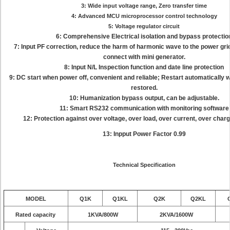
3: Wide input voltage range, Zero transfer time
4: Advanced MCU microprocessor control technology
5: Voltage regulator circuit
6: Comprehensive Electrical isolation and bypass protectio
7: Input PF correction, reduce the harm of harmonic wave to the power gri
connect with mini generator.
8: Input N/L Inspection function and date line protection
9: DC start when power off, convenient and reliable; Restart automatically w
restored.
10: Humanization bypass output, can be adjustable.
11: Smart RS232 communication with monitoring software
12: Protection against over voltage, over load, over current, over char
13: Inpput Power Factor 0.99
Technical Specification
MODEL
Q1K
Q1KL
Q2K
Q2KL
Rated capacity
1KVA/800W
2KVA/1600W