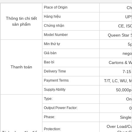
Place of Origin
Ch
Hàng hiệu
UP
Thông tin chi tiết
sản phẩm
Chứng nhận
CE, IS
Model Number
Queen Star 
Min thứ tự
5
Giá bán
nego
Bao bì
Cartons & W
Thanh toán
Delivery Time
7-15
Payment Terms
T/T, LC, WU, 
Supply Ability
50,000p
Type:
On
Output Power Factor:
0
Phase:
Singl
Over Load/Cu
Protection: