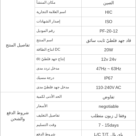
الصين
مكان المنشأ
HIC
اسم العلامة التجارية
ISO
إصدار الشهادات
PF-20-12
رقم الموديل
قاد جهد فلطيّ ثابت سائق
اسم المنتج
تفاصيل المنتج
20W
انتاج الطاقة DC
12v 24v
dc إنتاج جهد فلطيّ
47Hz ~ 63Hz
مدخل تردد مدى
IP67
درجة مسيك
110-240V AC
مدخل جهد فلطيّ مدى
تفاوض
الحد الأدنى لكمية
negotiable
الأسعار
شروط الدفع
وفقا ل زبون متطلب
تفاصيل التغليف
والشحن
7 - 15days
وقت التسليم
L/C T/T, باي بال
شروط الدفع