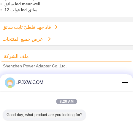
سائق led meanwell
12 فولت led سائق
قاد جهد فلطيّ ثابت سائق
عرض جميع المنتجات
ملف الشركة
Shenzhen Power Adapter Co.,Ltd.
ﺎﻠﺘﺤﻘﻗ ﺎﻠﻣﻭﺭﺩﻮﻧ
LPJXW.COM
Trust Seal
Verified Suplier
8:20 AM
منزل
Good day, what product are you looking for?
جميع المنتجات
حول نا