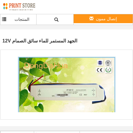
إتصال ممون
المنتجات
12V الجهد المستمر للماء سائق الصمام