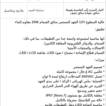
التيار المتردد إلى العاصمة يقودها
تسليط الضوء:
ملامح وتفاصيل
سائق، بقيادة سائق خفيف
عالية السطوع 12V الجهد المستمر سائق الصمام 20W مقاوم للماء
تطبيق:
انها مناسبة لمجموعة واسعة جدا من التطبيقات، بما في ذلك:
الصمام، والدوائر التلفزيونية المغلقة الكاميرا،
الاتصالات والمنتجات الأمنية؛
الصمام قطاع الإضاءة / مصباح / ضوء LED، شاشة LED / LCD.
ميزات:
* تصميم الجهد المستمر
* عالمي AC إدخال / مجموعة كاملة
* تحمل 300VAC المدخلات ارتفاع لمدة 5 ثوان
* الحماية: ماس كهربائى / الزائد / على مدى الجهد
* التبريد عن طريق الهواء الحر الحمل الحراري
* حجم صغير ومدمج
* مغلفة بالكامل مع مستوى IP67 (Note.7)
* حالة من البلاستيك معزولة بالكامل
* مناسبة لإضاءة LED ونقل التطبيقات علامة