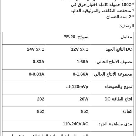
* 100٪ حمولة كاملة اختبار حرق في
* منخفضة التكلفة، والموثوقية العالية
* 2 سنة الضمان
الوصف:
معامل
نموذج: PF-20
DC الناتج الجهد
± 12V 5٪
± 24V 5٪
تصنيف الانتاج الحالي
1.66A
0.83A
مجموعة الانتاج الحالي
0-1.66A
0-0.83A
تموج والضوضاء
120mVp ف
انتاج الطاقة DC
20W
202
كفاءة
85٪
85٪
مدى مساهمة الجهد
110-240V AC