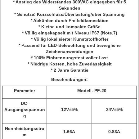
* Anstieg des Widerstandes 300VAC eingegeben für 5
Sekunden
* Schutze: Kurzschluss/Überlastung/über Spannung
* Abkühlen durch Freifeldkonvektion
* Kleine und kompakte Größe
* Völlig eingekapselt mit Niveau IP67 (Note.7)
* Völlig lokalisierter Kunststoffkoffer
* Passend für LED-Beleuchtung und bewegliche
Zeichenanwendungen
* 100% Einbrennungstest voller Last
* Niedrige Kosten, hohe Zuverlässigkeit
* 2 Jahre Garantie
Beschreibungen:
Parameter
Modell: PF-20
DC-
Ausgangsspannun
12V±5%
24V±5%
g
Nennleistungsstro
1.66A
0.83A
m