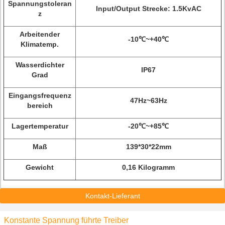
Spannungstoleran
Input/Output Strecke: 1.5KvAC
z
Arbeitender
-10℃~+40℃
Klimatemp.
Wasserdichter
IP67
Grad
Eingangsfrequenz
47Hz~63Hz
bereich
Lagertemperatur
-20℃~+85℃
Maß
139*30*22mm
Gewicht
0,16 Kilogramm
Kontakt-Lieferant
Konstante Spannung führte Treiber