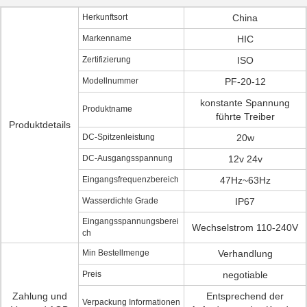
Herkunftsort
China
Markenname
HIC
Zertifizierung
ISO
Modellnummer
PF-20-12
konstante Spannung
Produktname
führte Treiber
Produktdetails
DC-Spitzenleistung
20w
DC-Ausgangsspannung
12v 24v
Eingangsfrequenzbereich
47Hz~63Hz
Wasserdichte Grade
IP67
Eingangsspannungsberei
Wechselstrom 110-240V
ch
Min Bestellmenge
Verhandlung
Preis
negotiable
Zahlung und
Entsprechend der
Verpackung Informationen