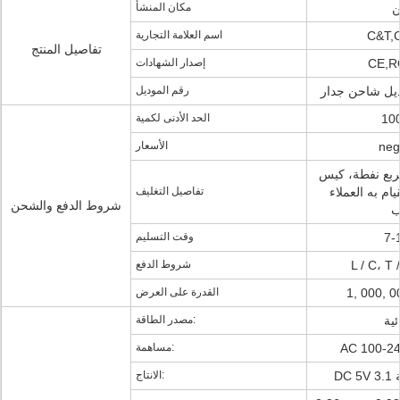
ن
مكان المنشأ
C&T,
اسم العلامة التجارية
تفاصيل المنتج
CE,R
إصدار الشهادات
بديل شاحن جدار
رقم الموديل
10
الحد الأدنى لكمية
neg
الأسعار
ع نفطة، كيس PE، فقاعة، هدية
يام به العملاء
تفاصيل التغليف
شروط الدفع والشحن
ب
وقت التسليم
شروط الدفع
1, 000, 
القدرة على العرض
ئية
مصدر الطاقة:
AC 100-24
مساهمة:
الانتاج: