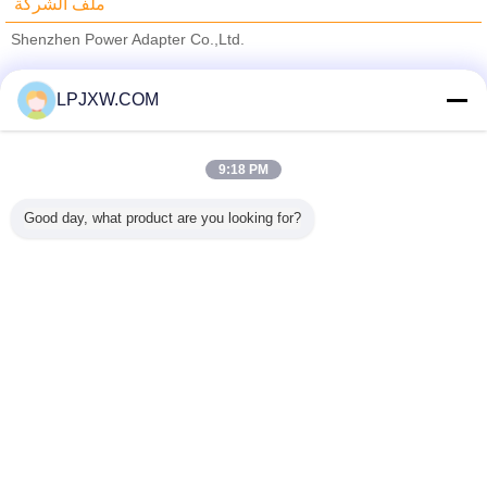
ملف الشركة
Shenzhen Power Adapter Co.,Ltd.
ﺎﻠﺘﺤﻘﻗ ﺎﻠﻣﻭﺭﺩﻮﻧ
LPJXW.COM
Trust Seal
Verified Suplier
9:18 PM
منزل
Good day, what product are you looking for?
جميع المنتجات
حول نا
اتصل بنا
طلب اقتباس
غير اللغة