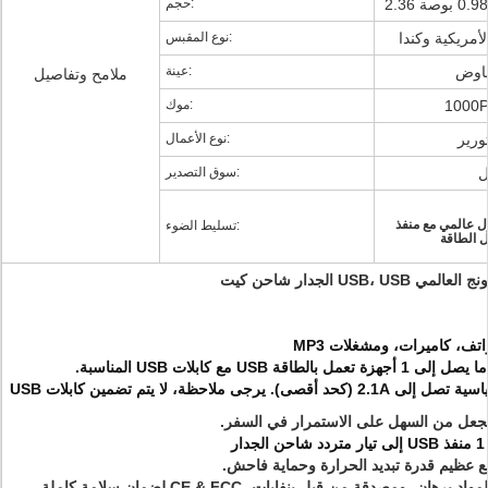
حجم:
لأمريكية وكندا
نوع المقبس:
فاوض
عينة:
ملامح وتفاصيل
موك:
ورير
نوع الأعمال:
ل
سوق التصدير:
المي مع منفذ USB، سد العجز
تسليط الضوء:
 الطاقة
USB الجدار شاحن كيت
تف، كاميرات، ومشغلات MP3
اقة USB مع كابلات USB المناسبة.
يرجى ملاحظة، لا يتم تضمين كابلات USB
ر
مع عظيم قدرة تبديد الحرارة وحماية فاحش.
علاوة النار نوعية المواد برهان، ومصدقة من قبل بنفايات، CE & FCC لضمان سلامة كاملة