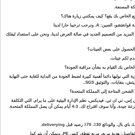
ة المصنعة.
 قوانغتشو، الصين: A.
ونرحب ترحيبا حارا لدينا
مزيد من التصميم الجديد في صالة العرض لدينا، ونحن على استعداد ليقلك
دم لكم عينات.
ة التي نوليها دائما أهمية كبيرة لضبط الجودة من البداية للغاية حتى النهاية
، بنفايات، والتوثيق SGS..
 إس، تي ان تي، فيديكس، نظم الإدارة البيئية على ما يرام.
التي التكلفة
3-4 أيام يمكن أن يصل المملكة المتحدة.
2. التعبئة والتغليف التفاصيل: هدية مربع، مربع نفطة، كيس PE، ويمكن أن يتم كما