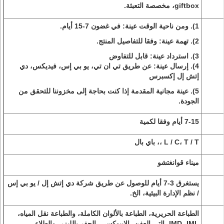
giftbox، مخصصة التعبئة.
1). ومن ناحية الوقت عينة: في غضون 7-15 أيام.
2). تهمة عينة: وفقا للتفاصيل المنتج.
3). استرداد عينة: قابل للتفاوض
4). إرسال عينة: عن طريق تي ان تي، يو بي إس، فيديكس، دي
إتش إل إكسبرس
5). عينة مجانية المقدمة إذا كنت بحاجة إلى مخزوننا للتحقق من
الجودة.
7-15 أيام وفقا لكمية
L / C، T / T ،، باي بال
ميناء قوانغتشو
يستغرق 3-7 أيام للوصول عن طريق شركة دي إتش إل / يو بي إس
/ نظم الإدارة البيئية، الخ.
الطباعة الحريرية، الطباعة بالألوان الكاملة، والطباعة نقل المياه،
IMD، IML، التي العفن، الايبوكسي، الحفر بالليزر، والطلاء