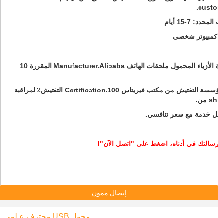
custo
1. نحن الصين الرائدة الأزياء المحمول ملحقات الهاتف Manufacturer.Alibaba المقررة 10
2. تفتيش من قبل مؤسسة التفتيش من مكتب فيريتاس Certification.100 التفتيش٪ لمراقبة
رسالتك في أدناه، اضغط على "اتصل الآن"!
إتصال ممون
محترف عالمي USB محول