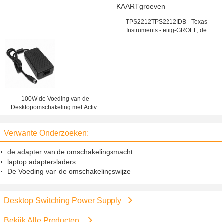
TPS2212TPS2212IDB - Texas
Instruments - enig-GROEF, de
SCHAKELAAR van de
PARALLELLE INTERFACEmacht
VOOR LAGE POWER PC-
KAARTgroeven
100W de Voeding van de
Desktopomschakeling met Active
Power-Factorencorrectie
Verwante Onderzoeken:
de adapter van de omschakelingsmacht
laptop adaptersladers
De Voeding van de omschakelingswijze
Desktop Switching Power Supply
Bekijk Alle Producten