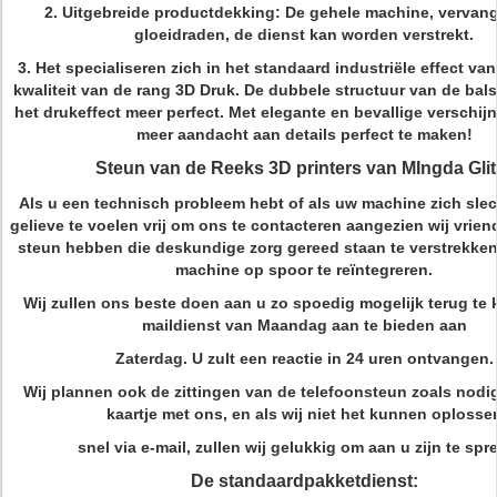
2.
Uitgebreide productdekking: De gehele machine, vervan
gloeidraden, de dienst kan worden verstrekt.
3.
Het specialiseren zich in het standaard industriële effect va
kwaliteit van de rang 3D Druk. De dubbele structuur van de bal
het drukeffect meer perfect. Met elegante en bevallige verschij
meer aandacht aan details perfect te maken!
Steun van de Reeks 3D printers van MIngda Glit
Als u een technisch probleem hebt of als uw machine zich slec
gelieve te voelen vrij om ons te contacteren aangezien wij vrie
steun hebben die deskundige zorg gereed staan te verstrekke
machine op spoor te reïntegreren.
Wij zullen ons beste doen aan u zo spoedig mogelijk terug te k
maildienst van Maandag aan te bieden aan
Zaterdag. U zult een reactie in 24 uren ontvangen.
Wij plannen ook de zittingen van de telefoonsteun zoals nodi
kaartje met ons, en als wij niet het kunnen oplosse
snel via e-mail, zullen wij gelukkig om aan u zijn te spr
De standaardpakketdienst: