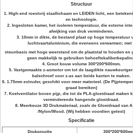
Structuur
1.
High-end roestvrij staallichaam en LEIDEN licht, een beteken
en technologie.
2. Ingesloten kamer, het isoleren temperatuur, die externe inte
afwijking van druk verminderen.
3. 10mm in dikte, de bestand plaat op hoge temperatuur 
luchtvaartaluminium, die eveneens verwarmen; met
steunbasis met hoge weerstand om de plaatstal te houden en g
geen makkelijk te gebruiken behoeftekaliberbepalin
4. Groot bouw volume 300*200*600mm.
5. Vastgemaakte z-asmotor om tot de laagdikte nauwkeuriger
balschroef voor z-as aan beide kanten te maken.
6. 1.75mm extruder, geschikt voor meer materieel. (De Pijptempe
graad bereiken)
7. Koelventilator boven pijp, die tot de PLA-gloeidraad maken k
verminderende hangende gloeidraad.
8. Meerkeuze 3D Drukmateriaal, zoals de Gloeidraad van 
/Nylon/Wood.
(Wij hebben voordien getest)
Specificatie
Drukgrootte
300*200*600m