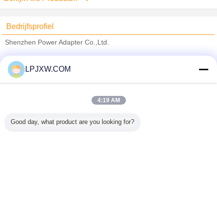
Bedrijfsprofiel
Shenzhen Power Adapter Co.,Ltd.
Verified Leveranciers
LPJXW.COM
Trust Seal
Verified Suplier
4:19 AM
Thuis
Good day, what product are you looking for?
Alle producten
Ongeveer ons
Contacteer ons
Vraag een offerte aan
Veranderingstaal