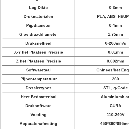
Leg Dikte
0.3mm
Drukmaterialen
PLA, ABS, HEU
Pijpdiameter
0.4mm
Gloeidraaddiameter
1.75mm
Druksnelheid
0-200mm/s
X-Y het Plaatsen Precisie
0.01mm
Z het Plaatsen Precisie
0.002mm
Softwaretaal
Chinees/het Eng
Pijpentemperatuur
260
Dossiertypes
STL, g-Code
Heet Bedmateriaal
Aluminiumbla
Druksoftware
CURA
Voeding
110-240V
Apparatenafmeting
450*390*895m