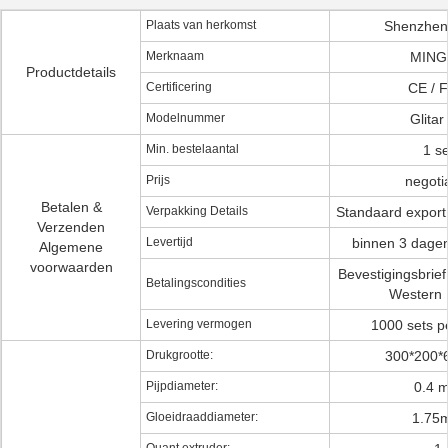
Plaats van herkomst
Shenzhen
Merknaam
MING
Productdetails
Certificering
CE / 
Modelnummer
Glitar
Min. bestelaantal
1 se
Prijs
negoti
Betalen &
Verpakking Details
Standaard export
Verzenden
Levertijd
binnen 3 dagen
Algemene
voorwaarden
Bevestigingsbrief,
Betalingscondities
Western 
Levering vermogen
1000 sets 
Drukgrootte:
300*200
Pijpdiameter:
0.4 
Gloeidraaddiameter:
1.75