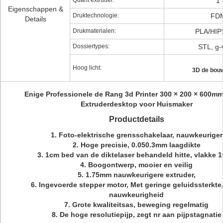
Quant extruder:
1
Eigenschappen &
Druktechnologie:
FD
Details
Drukmaterialen:
PLA/HIP
Dossiertypes:
STL, g
Hoog licht:
3D de bouw
Enige Professionele de Rang 3d Printer 300 × 200 × 600m
Extruderdesktop voor Huismaker
Productdetails
1. Foto-elektrische grensschakelaar, nauwkeuriger
2. Hoge precisie, 0.050.3mm laagdikte
3. 1cm bed van de diktelaser behandeld hitte, vlakke 
4. Boogontwerp, mooier en veilig
5. 1.75mm nauwkeurigere extruder,
6. Ingevoerde stepper motor, Met geringe geluidssterkte
nauwkeurigheid
7. Grote kwaliteitsas, beweging regelmatig
8. De hoge resolutiepijp, zegt nr aan pijpstagnatie